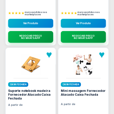
mais vendidos nos
mais vendidos nos
★★★★★
★★★★★
marketplaces
marketplaces
Ver Produto
Ver Produto
NEGOCIAR PREÇO
NEGOCIAR PREÇO
NO WHATSAPP
NO WHATSAPP
♥
♥
CAIXA FECHADA
CAIXA FECHADA
Suporte notebook madeira
Mini massagem Fornecedor
Fornecedor Atacado Caixa
Atacado Caixa Fechada
Fechada
A partir de
A partir de