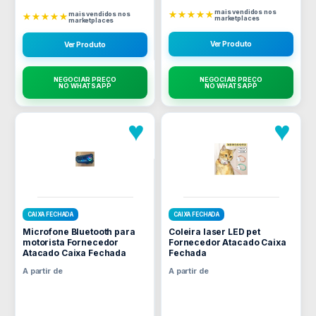
mais vendidos nos
★★★★★
mais vendidos nos
★★★★★
marketplaces
marketplaces
Ver Produto
Ver Produto
NEGOCIAR PREÇO
NEGOCIAR PREÇO
NO WHATSAPP
NO WHATSAPP
♥
♥
CAIXA FECHADA
CAIXA FECHADA
Microfone Bluetooth para
Coleira laser LED pet
motorista Fornecedor
Fornecedor Atacado Caixa
Atacado Caixa Fechada
Fechada
A partir de
A partir de