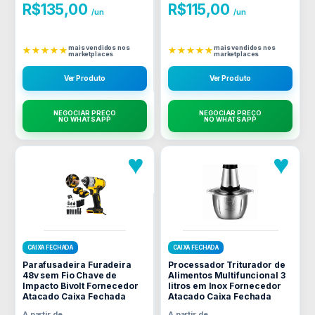
R$
135,00
R$
115,00
/un
/un
mais vendidos nos
mais vendidos nos
★★★★★
★★★★★
marketplaces
marketplaces
Ver Produto
Ver Produto
NEGOCIAR PREÇO
NEGOCIAR PREÇO
NO WHATSAPP
NO WHATSAPP
♥
♥
CAIXA FECHADA
CAIXA FECHADA
Parafusadeira Furadeira
Processador Triturador de
48v sem Fio Chave de
Alimentos Multifuncional 3
Impacto Bivolt Fornecedor
litros em Inox Fornecedor
Atacado Caixa Fechada
Atacado Caixa Fechada
A partir de
A partir de