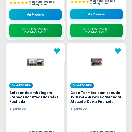
mais vendidos nos
★★★★★
mais vendidos nos
★★★★★
marketplaces
marketplaces
Ver Produto
Ver Produto
NEGOCIAR PREÇO
NEGOCIAR PREÇO
NO WHATSAPP
NO WHATSAPP
♥
♥
CAIXA FECHADA
CAIXA FECHADA
Selador de embalagem
Copo Termico com canudo
Fornecedor Atacado Caixa
1200ml - 40pçs Fornecedor
Fechada
Atacado Caixa Fechada
A partir de
A partir de
mais vendidos nos
mais vendidos nos