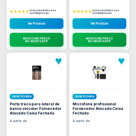
mais vendidos nos
mais vendidos nos
★★★★★
★★★★★
marketplaces
marketplaces
Ver Produto
Ver Produto
NEGOCIAR PREÇO
NEGOCIAR PREÇO
NO WHATSAPP
NO WHATSAPP
♥
♥
CAIXA FECHADA
CAIXA FECHADA
Porta treco para lateral de
Microfone profissional
banco veicular Fornecedor
Fornecedor Atacado Caixa
Atacado Caixa Fechada
Fechada
A partir de
A partir de