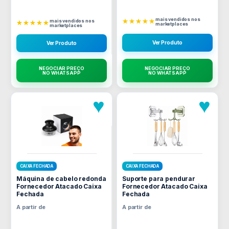
mais vendidos nos
★★★★★
mais vendidos nos
★★★★★
marketplaces
marketplaces
Ver Produto
Ver Produto
NEGOCIAR PREÇO
NEGOCIAR PREÇO
NO WHATSAPP
NO WHATSAPP
♥
♥
CAIXA FECHADA
CAIXA FECHADA
Máquina de cabelo redonda
Suporte para pendurar
Fornecedor Atacado Caixa
Fornecedor Atacado Caixa
Fechada
Fechada
A partir de
A partir de