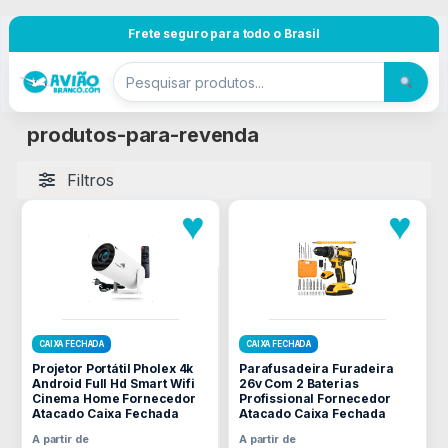
Pular para navegação
Skip to content
Frete seguro para todo o Brasil
produtos-para-revenda
Filtros
♥
♥
CAIXA FECHADA
CAIXA FECHADA
Projetor Portátil Pholex 4k
Parafusadeira Furadeira
Android Full Hd Smart Wifi
26v Com 2 Baterias
Cinema Home Fornecedor
Profissional Fornecedor
Atacado Caixa Fechada
Atacado Caixa Fechada
A partir de
A partir de