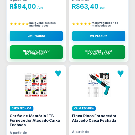
R$
94,00
R$
63,40
/un
/un
mais vendidos nos
mais vendidos nos
★★★★★
★★★★★
marketplaces
marketplaces
Ver Produto
Ver Produto
NEGOCIAR PREÇO
NEGOCIAR PREÇO
NO WHATSAPP
NO WHATSAPP
♥
♥
CAIXA FECHADA
CAIXA FECHADA
Cartão de Memória 1TB
Finca Pinos Fornecedor
Fornecedor Atacado Caixa
Atacado Caixa Fechada
Fechada
A partir de
A partir de