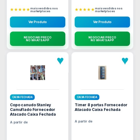
mais vendidos nos
mais vendidos nos
★★★★★
★★★★★
marketplaces
marketplaces
Ver Produto
Ver Produto
NEGOCIAR PREÇO
NEGOCIAR PREÇO
NO WHATSAPP
NO WHATSAPP
♥
♥
CAIXA FECHADA
CAIXA FECHADA
Copo canudo Stanley
Timer 8 portas Fornecedor
Camuflado Fornecedor
Atacado Caixa Fechada
Atacado Caixa Fechada
A partir de
A partir de