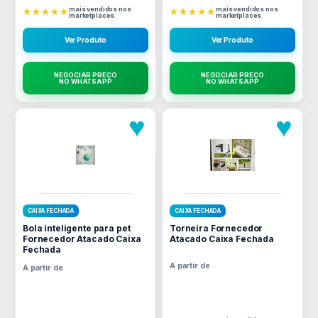
mais vendidos nos
mais vendidos nos
★★★★★
★★★★★
marketplaces
marketplaces
Ver Produto
Ver Produto
NEGOCIAR PREÇO
NEGOCIAR PREÇO
NO WHATSAPP
NO WHATSAPP
♥
♥
CAIXA FECHADA
CAIXA FECHADA
Bola inteligente para pet
Torneira Fornecedor
Fornecedor Atacado Caixa
Atacado Caixa Fechada
Fechada
A partir de
A partir de