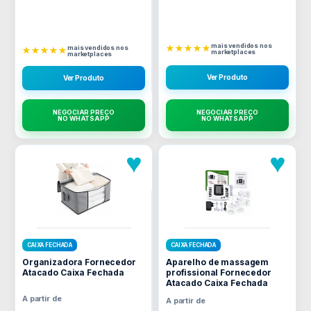
mais vendidos nos
★★★★★
mais vendidos nos
★★★★★
marketplaces
marketplaces
Ver Produto
Ver Produto
NEGOCIAR PREÇO
NEGOCIAR PREÇO
NO WHATSAPP
NO WHATSAPP
♥
♥
CAIXA FECHADA
CAIXA FECHADA
Organizadora Fornecedor
Aparelho de massagem
Atacado Caixa Fechada
profissional Fornecedor
Atacado Caixa Fechada
A partir de
A partir de