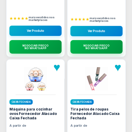
mais vendidos nos
★★★★★
mais vendidos nos
★★★★★
marketplaces
marketplaces
Ver Produto
Ver Produto
NEGOCIAR PREÇO
NEGOCIAR PREÇO
NO WHATSAPP
NO WHATSAPP
♥
♥
CAIXA FECHADA
CAIXA FECHADA
Máquina para cozinhar
Tira pelos de roupas
ovos Fornecedor Atacado
Fornecedor Atacado Caixa
Caixa Fechada
Fechada
A partir de
A partir de