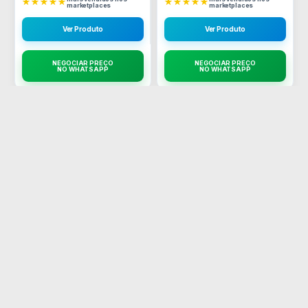
★★★★★
★★★★★
marketplaces
marketplaces
Ver Produto
Ver Produto
NEGOCIAR PREÇO
NEGOCIAR PREÇO
NO WHATSAPP
NO WHATSAPP
♥
♥
CAIXA FECHADA
CAIXA FECHADA
Fone bçuettoth TWS X15 -
Tapete de grama - 60pçs
100pçs Fornecedor Atacado
Fornecedor Atacado Caixa
Caixa Fechada
Fechada
A partir de
A partir de
mais vendidos nos
mais vendidos nos
★★★★★
★★★★★