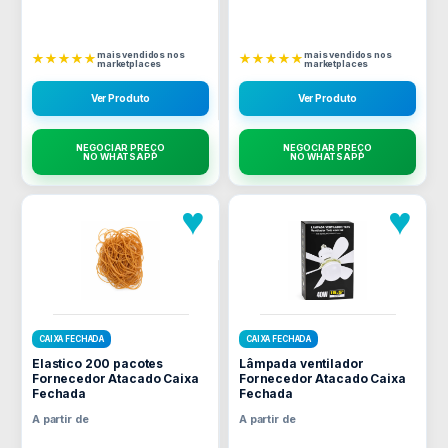
mais vendidos nos
mais vendidos nos
★★★★★
★★★★★
marketplaces
marketplaces
Ver Produto
Ver Produto
NEGOCIAR PREÇO
NEGOCIAR PREÇO
NO WHATSAPP
NO WHATSAPP
♥
♥
CAIXA FECHADA
CAIXA FECHADA
Elastico 200 pacotes
Lâmpada ventilador
Fornecedor Atacado Caixa
Fornecedor Atacado Caixa
Fechada
Fechada
A partir de
A partir de