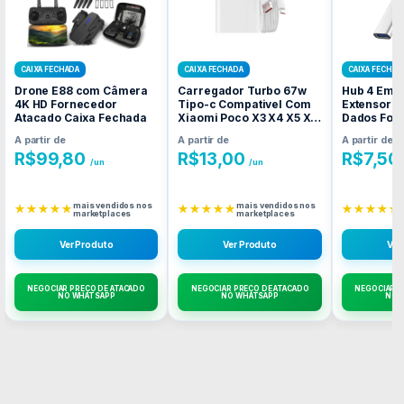
CAIXA FECHADA
CAIXA FECHADA
CAIXA FECHAD
Drone E88 com Câmera
Carregador Turbo 67w
Hub 4 Em 1
4K HD Fornecedor
Tipo-c Compativel Com
Extensor M
Atacado Caixa Fechada
Xiaomi Poco X3 X4 X5 X6
Dados For
Fornecedor Atacado
Atacado C
A partir de
A partir de
A partir de
Caixa Fechada
R$
99,80
R$
13,00
R$
7,50
/un
/un
mais vendidos nos
mais vendidos nos
★★★★★
★★★★★
★★★★★
marketplaces
marketplaces
Ver Produto
Ver Produto
Ver
NEGOCIAR PREÇO DE ATACADO
NEGOCIAR PREÇO DE ATACADO
NEGOCIAR P
NO WHATSAPP
NO WHATSAPP
NO 