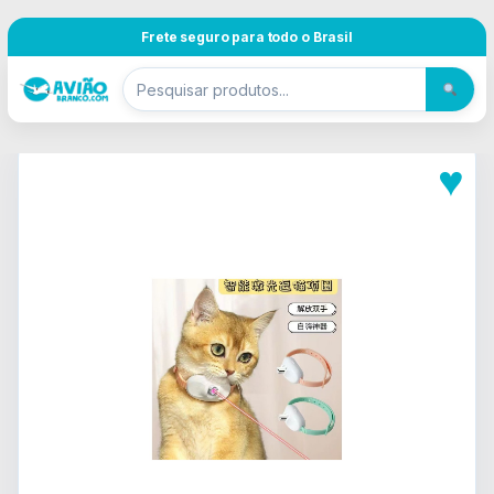
Pular para navegação
Skip to content
Frete seguro para todo o Brasil
♥