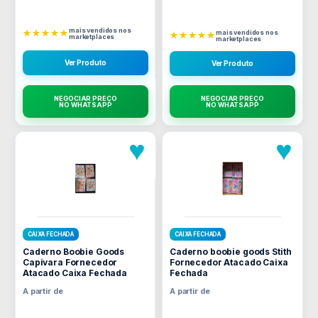
mais vendidos nos
★★★★★
mais vendidos nos
★★★★★
marketplaces
marketplaces
Ver Produto
Ver Produto
NEGOCIAR PREÇO
NEGOCIAR PREÇO
NO WHATSAPP
NO WHATSAPP
♥
♥
CAIXA FECHADA
CAIXA FECHADA
Caderno Boobie Goods
Caderno boobie goods Stith
Capivara Fornecedor
Fornecedor Atacado Caixa
Atacado Caixa Fechada
Fechada
A partir de
A partir de