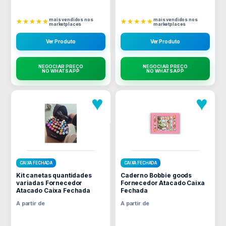
mais vendidos nos
mais vendidos nos
★★★★★
★★★★★
marketplaces
marketplaces
Ver Produto
Ver Produto
NEGOCIAR PREÇO
NEGOCIAR PREÇO
NO WHATSAPP
NO WHATSAPP
♥
♥
CAIXA FECHADA
CAIXA FECHADA
Kit canetas quantidades
Caderno Bobbie goods
variadas Fornecedor
Fornecedor Atacado Caixa
Atacado Caixa Fechada
Fechada
A partir de
A partir de