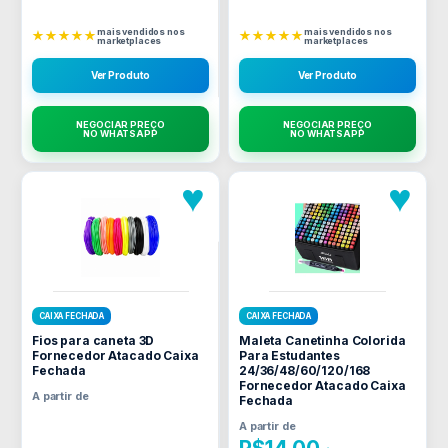
mais vendidos nos
mais vendidos nos
★★★★★
★★★★★
marketplaces
marketplaces
Ver Produto
Ver Produto
NEGOCIAR PREÇO
NEGOCIAR PREÇO
NO WHATSAPP
NO WHATSAPP
♥
♥
CAIXA FECHADA
CAIXA FECHADA
Fios para caneta 3D
Maleta Canetinha Colorida
Fornecedor Atacado Caixa
Para Estudantes
Fechada
24/36/48/60/120/168
Fornecedor Atacado Caixa
A partir de
Fechada
A partir de