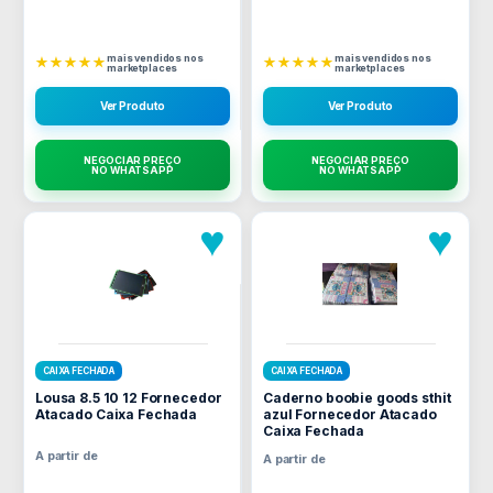
mais vendidos nos
mais vendidos nos
★★★★★
★★★★★
marketplaces
marketplaces
Ver Produto
Ver Produto
NEGOCIAR PREÇO
NEGOCIAR PREÇO
NO WHATSAPP
NO WHATSAPP
♥
♥
CAIXA FECHADA
CAIXA FECHADA
Lousa 8.5 10 12 Fornecedor
Caderno boobie goods sthit
Atacado Caixa Fechada
azul Fornecedor Atacado
Caixa Fechada
A partir de
A partir de