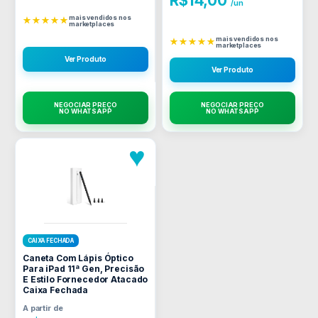
R$
14,00
/un
mais vendidos nos
★★★★★
marketplaces
mais vendidos nos
★★★★★
marketplaces
Ver Produto
Ver Produto
NEGOCIAR PREÇO
NEGOCIAR PREÇO
NO WHATSAPP
NO WHATSAPP
♥
CAIXA FECHADA
Caneta Com Lápis Óptico
Para iPad 11ª Gen, Precisão
E Estilo Fornecedor Atacado
Caixa Fechada
A partir de