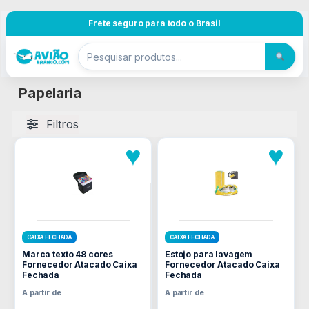
Pular para navegação
Skip to content
Frete seguro para todo o Brasil
Papelaria
Filtros
♥
♥
CAIXA FECHADA
CAIXA FECHADA
Marca texto 48 cores
Estojo para lavagem
Fornecedor Atacado Caixa
Fornecedor Atacado Caixa
Fechada
Fechada
A partir de
A partir de