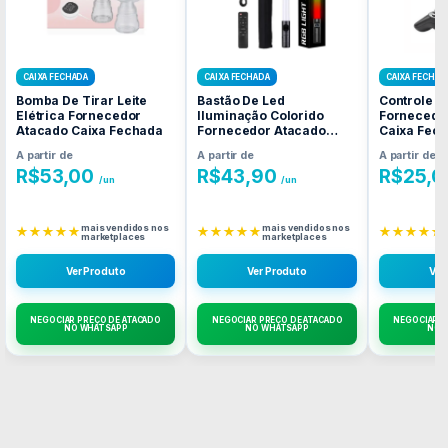
CAIXA FECHADA
CAIXA FECHADA
CAIXA FECHAD
Bomba De Tirar Leite
Bastão De Led
Controle P
Elétrica Fornecedor
Iluminação Colorido
Fornecedo
Atacado Caixa Fechada
Fornecedor Atacado
Caixa Fec
Caixa Fechada
A partir de
A partir de
A partir de
R$
53,00
R$
43,90
R$
25,0
/un
/un
mais vendidos nos
mais vendidos nos
★★★★★
★★★★★
★★★★★
marketplaces
marketplaces
Ver Produto
Ver Produto
Ver
NEGOCIAR PREÇO DE ATACADO
NEGOCIAR PREÇO DE ATACADO
NEGOCIAR P
NO WHATSAPP
NO WHATSAPP
NO 