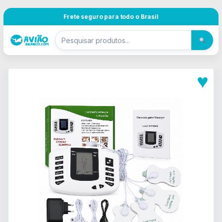
Pular para navegação
Skip to content
Frete seguro para todo o Brasil
♥