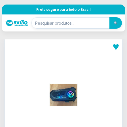
Pular para navegação
Skip to content
Frete seguro para todo o Brasil
♥