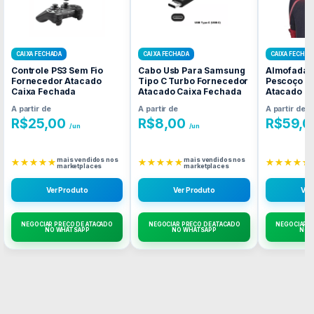
CAIXA FECHADA
CAIXA FECHADA
CAIXA FECHAD
Controle PS3 Sem Fio
Cabo Usb Para Samsung
Almofada I
Fornecedor Atacado
Tipo C Turbo Fornecedor
Pescoço F
Caixa Fechada
Atacado Caixa Fechada
Atacado C
A partir de
A partir de
A partir de
R$
25,00
R$
8,00
R$
59,0
/un
/un
mais vendidos nos
mais vendidos nos
★★★★★
★★★★★
★★★★★
marketplaces
marketplaces
Ver Produto
Ver Produto
Ver
NEGOCIAR PREÇO DE ATACADO
NEGOCIAR PREÇO DE ATACADO
NEGOCIAR P
NO WHATSAPP
NO WHATSAPP
NO 