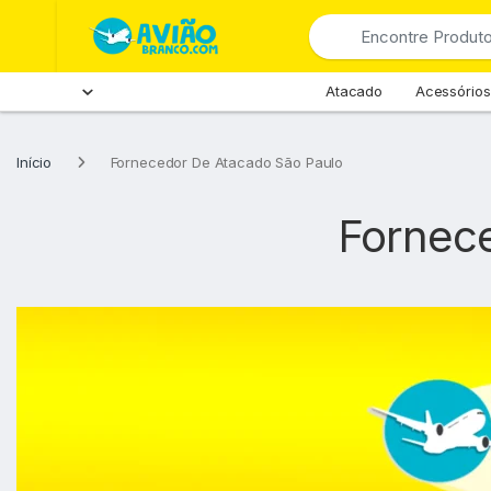
Pular para navegação
Skip to content
Search for:
Atacado
Acessórios
Início
Fornecedor De Atacado São Paulo
Fornec