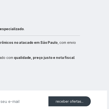
 especializado
.
trônicos no atacado em São Paulo
, com envio
acado com
qualidade, preço justo e nota fiscal
.
receber ofertas...