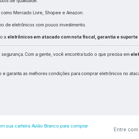
utos de qualidade.
como Mercado Livre, Shopee e Amazon.
 de eletrônicos com pouco investimento.
so a
eletrônicos em atacado com nota fiscal, garantia e suporte
segurança. Com a gente, você encontra tudo o que precisa em
ele
do e garanta as melhores condições para comprar eletrônicos no at
E
 em sua carteira Avião Branco para comprar
m
a