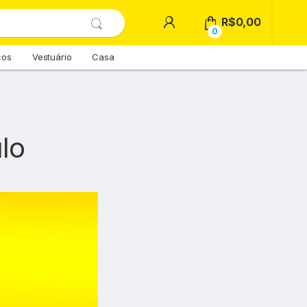
R$
0,00
0
cos
Vestuário
Casa
lo