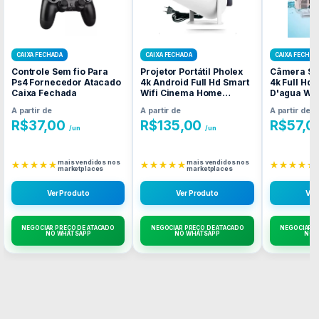
CAIXA FECHADA
CAIXA FECHADA
CAIXA FECHAD
Controle Sem fio Para
Projetor Portátil Pholex
Câmera Spo
Ps4 Fornecedor Atacado
4k Android Full Hd Smart
4k Full Hd
Caixa Fechada
Wifi Cinema Home
D'agua Wi-
Fornecedor Atacado
Atacado C
A partir de
A partir de
A partir de
Caixa Fechada
R$
37,00
R$
135,00
R$
57,0
/un
/un
mais vendidos nos
mais vendidos nos
★★★★★
★★★★★
★★★★★
marketplaces
marketplaces
Ver Produto
Ver Produto
Ver
NEGOCIAR PREÇO DE ATACADO
NEGOCIAR PREÇO DE ATACADO
NEGOCIAR P
NO WHATSAPP
NO WHATSAPP
NO 