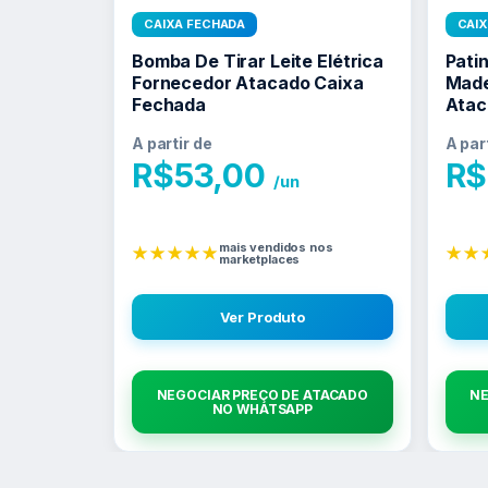
CAIXA FECHADA
CAI
Bomba De Tirar Leite Elétrica
Patin
Fornecedor Atacado Caixa
Made
Fechada
Atac
A partir de
A par
R$
53,00
R$
/un
mais vendidos nos
★★★★★
★★
marketplaces
Ver Produto
NEGOCIAR PREÇO DE ATACADO
NE
NO WHATSAPP