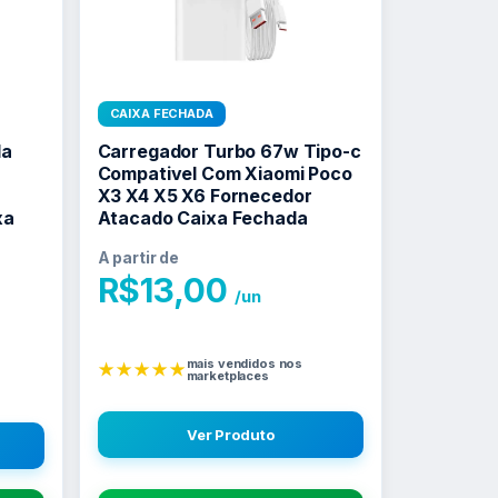
CAIXA FECHADA
da
Carregador Turbo 67w Tipo-c
Compativel Com Xiaomi Poco
X3 X4 X5 X6 Fornecedor
xa
Atacado Caixa Fechada
A partir de
R$
13,00
/un
mais vendidos nos
★★★★★
marketplaces
Ver Produto