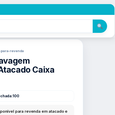
s-para-revenda
 lavagem
Atacado Caixa
echada:
100
sponível para revenda em atacado e