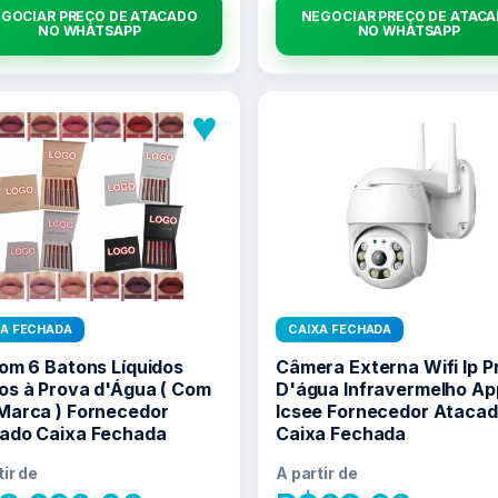
GOCIAR PREÇO DE ATACADO
NEGOCIAR PREÇO DE ATAC
NO WHATSAPP
NO WHATSAPP
♥
XA FECHADA
CAIXA FECHADA
Com 6 Batons Líquidos
Câmera Externa Wifi Ip P
os à Prova d'Água ( Com
D'água Infravermelho Ap
Marca ) Fornecedor
Icsee Fornecedor Ataca
ado Caixa Fechada
Caixa Fechada
tir de
A partir de