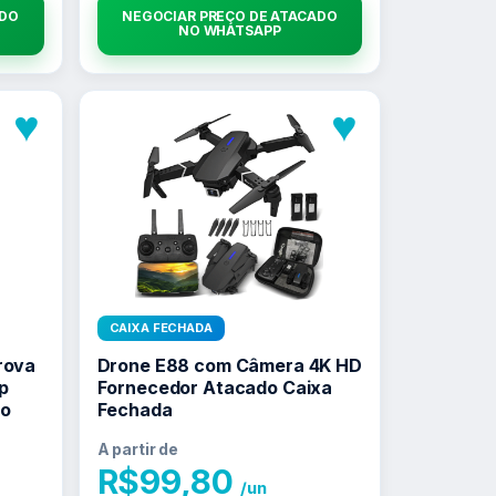
ADO
NEGOCIAR PREÇO DE ATACADO
NO WHATSAPP
♥
♥
CAIXA FECHADA
rova
Drone E88 com Câmera 4K HD
p
Fornecedor Atacado Caixa
do
Fechada
A partir de
R$
99,80
/un