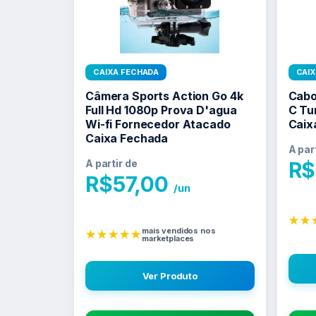
CAIXA FECHADA
CAI
Câmera Sports Action Go 4k
Cabo
Full Hd 1080p Prova D'agua
C Tu
Wi-fi Fornecedor Atacado
Caix
Caixa Fechada
A par
A partir de
R$
R$
57,00
/un
★★
mais vendidos nos
★★★★★
marketplaces
Ver Produto