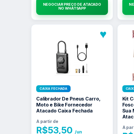
NEGOCIAR PREÇO DE ATACADO
NE
NO WHATSAPP
♥
CAIXA FECHADA
CAI
Calibrador De Pneus Carro,
Kit 
Moto e Bike Fornecedor
Fosc
Atacado Caixa Fechada
Sua 
Atac
A partir de
R$
53,50
A par
/un