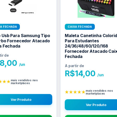
XA FECHADA
CAIXA FECHADA
 Usb Para Samsung Tipo
Maleta Canetinha Colori
rbo Fornecedor Atacado
Para Estudantes
a Fechada
24/36/48/60/120/168
Fornecedor Atacado Cai
tir de
Fechada
8,00
/un
A partir de
R$
14,00
/un
mais vendidos nos
★★★
marketplaces
mais vendidos nos
★★★★★
marketplaces
Ver Produto
Ver Produto