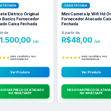
XA FECHADA
CAIXA FECHADA
ete Elétrico Original
Mini Camera Ip Wifi Hd O
 Bacics Fornecedor
Fornecedor Atacado Cai
ado Caixa Fechada
Fechada
tir de
A partir de
1.500,00
R$
48,00
/un
/un
mais vendidos nos
mais vendidos nos
★★★
★★★★★
marketplaces
marketplaces
Ver Produto
Ver Produto
GOCIAR PREÇO DE ATACADO
NEGOCIAR PREÇO DE ATAC
NO WHATSAPP
NO WHATSAPP