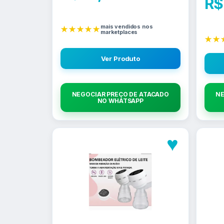
R$
mais vendidos nos
★★★★★
marketplaces
★★
Ver Produto
NEGOCIAR PREÇO DE ATACADO
NE
NO WHATSAPP
♥