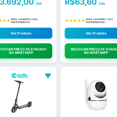
3.692,00
R$
63,60
/un
/un
mais vendidos nos
mais vendidos nos
★★★
★★★★★
marketplaces
marketplaces
Ver Produto
Ver Produto
GOCIAR PREÇO DE ATACADO
NEGOCIAR PREÇO DE ATAC
NO WHATSAPP
NO WHATSAPP
♥