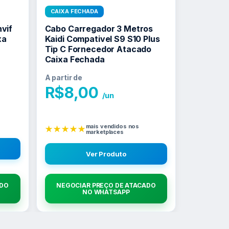
CAIXA FECHADA
nvif
Cabo Carregador 3 Metros
xa
Kaidi Compativel S9 S10 Plus
Tip C Fornecedor Atacado
Caixa Fechada
A partir de
R$
8,00
/un
mais vendidos nos
★★★★★
marketplaces
Ver Produto
ADO
NEGOCIAR PREÇO DE ATACADO
NO WHATSAPP