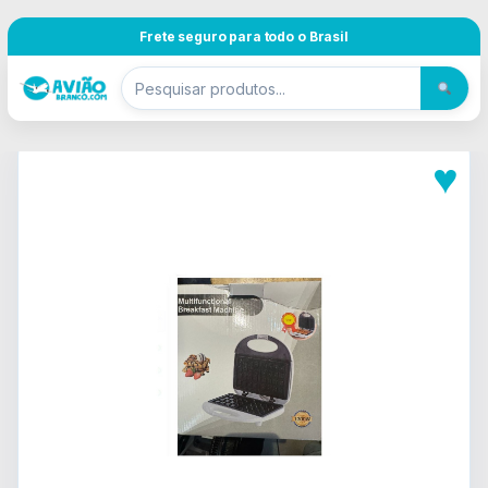
Pular para navegação
Skip to content
Frete seguro para todo o Brasil
♥