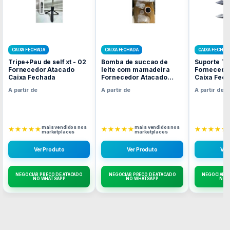
CAIXA FECHADA
CAIXA FECHADA
CAIXA FECHAD
Tripe+Pau de self xt - 02
Bomba de succao de
Suporte Ta
Fornecedor Atacado
leite com mamadeira
Fornecedo
Caixa Fechada
Fornecedor Atacado
Caixa Fec
Caixa Fechada
A partir de
A partir de
A partir de
mais vendidos nos
mais vendidos nos
★★★★★
★★★★★
★★★★★
marketplaces
marketplaces
Ver Produto
Ver Produto
Ver
NEGOCIAR PREÇO DE ATACADO
NEGOCIAR PREÇO DE ATACADO
NEGOCIAR P
NO WHATSAPP
NO WHATSAPP
NO 