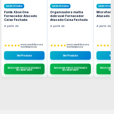
CAIXA FECHADA
CAIXA FECHADA
CAIXA FECHAD
Fonte Xbox One
Organizadora malha
Microfone
Fornecedor Atacado
dobravel Fornecedor
Atacado C
Caixa Fechada
Atacado Caixa Fechada
A partir de
A partir de
A partir de
mais vendidos nos
mais vendidos nos
★★★★★
★★★★★
★★★★★
marketplaces
marketplaces
Ver Produto
Ver Produto
Ver
NEGOCIAR PREÇO DE ATACADO
NEGOCIAR PREÇO DE ATACADO
NEGOCIAR P
NO WHATSAPP
NO WHATSAPP
NO 