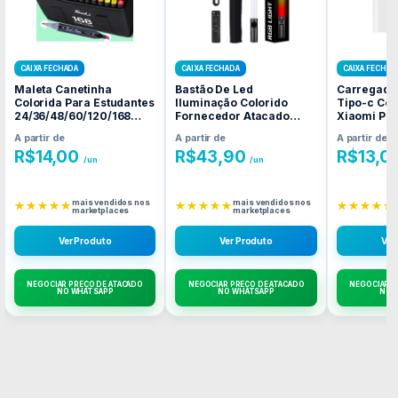
CAIXA FECHADA
CAIXA FECHADA
CAIXA FECHAD
Maleta Canetinha
Bastão De Led
Carregado
Colorida Para Estudantes
Iluminação Colorido
Tipo-c Co
24/36/48/60/120/168
Fornecedor Atacado
Xiaomi Poc
Fornecedor Atacado
Caixa Fechada
Fornecedo
A partir de
A partir de
A partir de
Caixa Fechada
Caixa Fec
R$
14,00
R$
43,90
R$
13,0
/un
/un
mais vendidos nos
mais vendidos nos
★★★★★
★★★★★
★★★★★
marketplaces
marketplaces
Ver Produto
Ver Produto
Ver
NEGOCIAR PREÇO DE ATACADO
NEGOCIAR PREÇO DE ATACADO
NEGOCIAR P
NO WHATSAPP
NO WHATSAPP
NO 