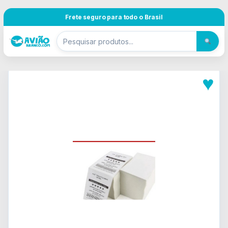
Pular para navegação
Skip to content
Frete seguro para todo o Brasil
♥