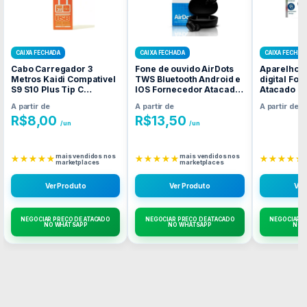
CAIXA FECHADA
CAIXA FECHADA
CAIXA FECHAD
Cabo Carregador 3
Fone de ouvido AirDots
Aparelho d
Metros Kaidi Compativel
TWS Bluetooth Android e
digital Fo
S9 S10 Plus Tip C
IOS Fornecedor Atacado
Atacado C
Fornecedor Atacado
Caixa Fechada
A partir de
A partir de
A partir de
Caixa Fechada
R$
8,00
R$
13,50
/un
/un
mais vendidos nos
mais vendidos nos
★★★★★
★★★★★
★★★★★
marketplaces
marketplaces
Ver Produto
Ver Produto
Ver
NEGOCIAR PREÇO DE ATACADO
NEGOCIAR PREÇO DE ATACADO
NEGOCIAR P
NO WHATSAPP
NO WHATSAPP
NO 