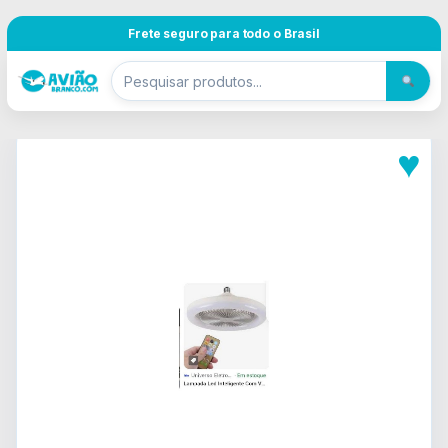
Pular para navegação
Skip to content
Frete seguro para todo o Brasil
♥