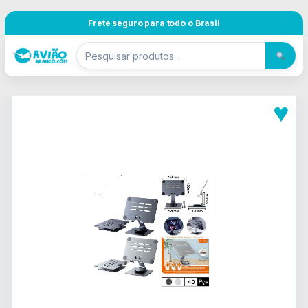
Pular para navegação
Skip to content
Frete seguro para todo o Brasil
♥