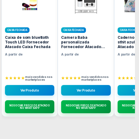
CAIXA FECHADA
CAIXA FECHADA
CAIXA FECHAD
Caixa de som bluettoth
Camera Baba
Caderno b
Touch LED Fornecedor
personalizada
sthit azul
Atacado Caixa Fechada
Fornecedor Atacado
Atacado C
Caixa Fechada
A partir de
A partir de
A partir de
mais vendidos nos
mais vendidos nos
★★★★★
★★★★★
★★★★★
marketplaces
marketplaces
Ver Produto
Ver Produto
Ver
NEGOCIAR PREÇO DE ATACADO
NEGOCIAR PREÇO DE ATACADO
NEGOCIAR P
NO WHATSAPP
NO WHATSAPP
NO 