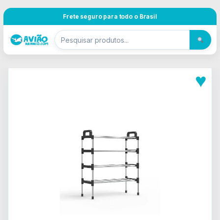
Pular para navegação
Skip to content
Frete seguro para todo o Brasil
♥