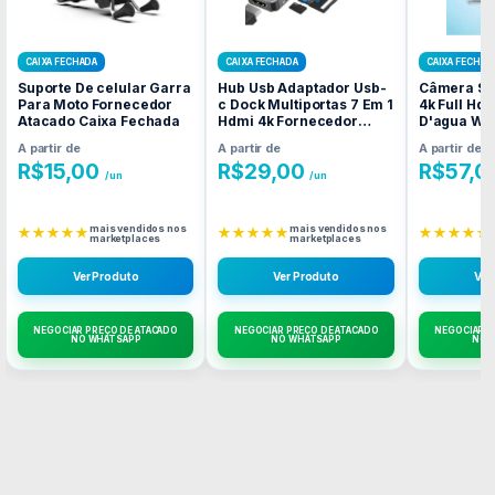
CAIXA FECHADA
CAIXA FECHADA
CAIXA FECHAD
Suporte De celular Garra
Hub Usb Adaptador Usb-
Câmera Spo
Para Moto Fornecedor
c Dock Multiportas 7 Em 1
4k Full Hd
Atacado Caixa Fechada
Hdmi 4k Fornecedor
D'agua Wi-
Atacado Caixa Fechada
Atacado C
A partir de
A partir de
A partir de
R$
15,00
R$
29,00
R$
57,0
/un
/un
mais vendidos nos
mais vendidos nos
★★★★★
★★★★★
★★★★★
marketplaces
marketplaces
Ver Produto
Ver Produto
Ver
NEGOCIAR PREÇO DE ATACADO
NEGOCIAR PREÇO DE ATACADO
NEGOCIAR P
NO WHATSAPP
NO WHATSAPP
NO 