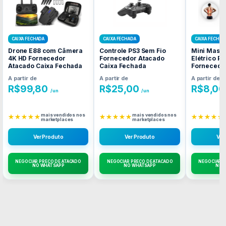
CAIXA FECHADA
CAIXA FECHADA
CAIXA FECHAD
Drone E88 com Câmera
Controle PS3 Sem Fio
Mini Mass
4K HD Fornecedor
Fornecedor Atacado
Elétrico Por
Atacado Caixa Fechada
Caixa Fechada
Fornecedo
Caixa Fec
A partir de
A partir de
A partir de
R$
99,80
R$
25,00
R$
8,00
/un
/un
mais vendidos nos
mais vendidos nos
★★★★★
★★★★★
★★★★★
marketplaces
marketplaces
Ver Produto
Ver Produto
Ver
NEGOCIAR PREÇO DE ATACADO
NEGOCIAR PREÇO DE ATACADO
NEGOCIAR P
NO WHATSAPP
NO WHATSAPP
NO 