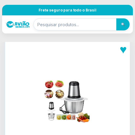
Pular para navegação
Skip to content
Frete seguro para todo o Brasil
♥