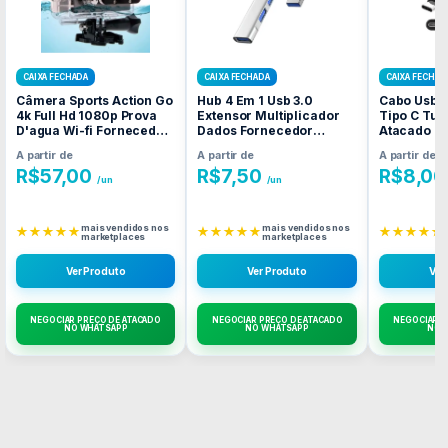
CAIXA FECHADA
CAIXA FECHADA
CAIXA FECHAD
Câmera Sports Action Go
Hub 4 Em 1 Usb 3.0
Cabo Usb 
4k Full Hd 1080p Prova
Extensor Multiplicador
Tipo C Tur
D'agua Wi-fi Fornecedor
Dados Fornecedor
Atacado C
Atacado Caixa Fechada
Atacado Caixa Fechada
A partir de
A partir de
A partir de
R$
57,00
R$
7,50
R$
8,00
/un
/un
mais vendidos nos
mais vendidos nos
★★★★★
★★★★★
★★★★★
marketplaces
marketplaces
Ver Produto
Ver Produto
Ver
NEGOCIAR PREÇO DE ATACADO
NEGOCIAR PREÇO DE ATACADO
NEGOCIAR P
NO WHATSAPP
NO WHATSAPP
NO 