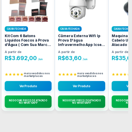
CAIXA FECHADA
CAIXA FECHADA
CAIXA FECHAD
Kit Com 6 Batons
Câmera Externa Wifi Ip
Maquina de
Líquidos Foscos à Prova
Prova D'água
Cabelo UF
d'Água ( Com Sua Marca
Infravermelho App Icsee
Atacado C
) Fornecedor Atacado
Fornecedor Atacado
A partir de
A partir de
A partir de
Caixa Fechada
Caixa Fechada
R$
3.692,00
R$
63,60
R$
35,0
/un
/un
mais vendidos nos
mais vendidos nos
★★★★★
★★★★★
★★★★★
marketplaces
marketplaces
Ver Produto
Ver Produto
Ver
NEGOCIAR PREÇO DE ATACADO
NEGOCIAR PREÇO DE ATACADO
NEGOCIAR P
NO WHATSAPP
NO WHATSAPP
NO 