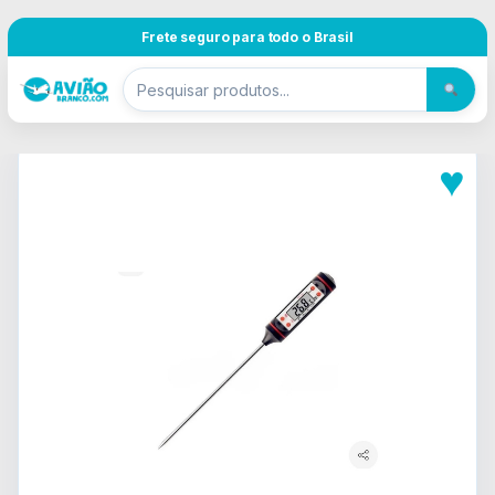
Pular para navegação
Skip to content
Frete seguro para todo o Brasil
♥