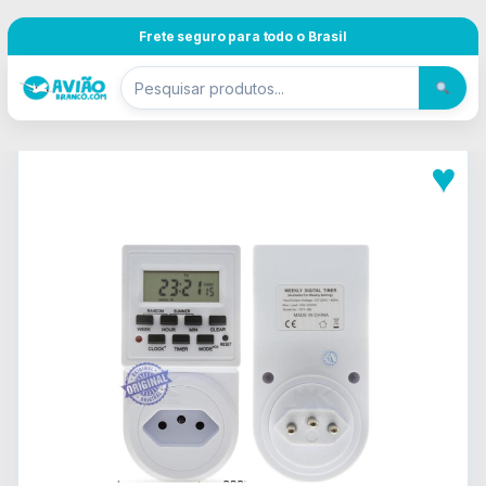
Pular para navegação
Skip to content
Frete seguro para todo o Brasil
♥