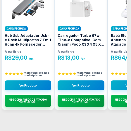
CAIXA FECHADA
CAIXA FECHADA
CAIXA FECHAD
Hub Usb Adaptador Usb-
Carregador Turbo 67w
Babá Eletr
c Dock Multiportas 7 Em 1
Tipo-c Compativel Com
Antenas F
Hdmi 4k Fornecedor
Xiaomi Poco X3 X4 X5 X6
Atacado C
Atacado Caixa Fechada
Fornecedor Atacado
A partir de
A partir de
A partir de
Caixa Fechada
R$
29,00
R$
13,00
R$
64,0
/un
/un
mais vendidos nos
mais vendidos nos
★★★★★
★★★★★
★★★★★
marketplaces
marketplaces
Ver Produto
Ver Produto
Ver
NEGOCIAR PREÇO DE ATACADO
NEGOCIAR PREÇO DE ATACADO
NEGOCIAR P
NO WHATSAPP
NO WHATSAPP
NO 