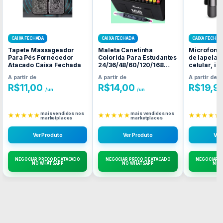
CAIXA FECHADA
CAIXA FECHADA
CAIXA FECHAD
Tapete Massageador
Maleta Canetinha
Microfone 
Para Pés Fornecedor
Colorida Para Estudantes
de lapela 
Atacado Caixa Fechada
24/36/48/60/120/168
celular, i
Fornecedor Atacado
Atacado C
A partir de
A partir de
A partir de
Caixa Fechada
R$
11,00
R$
14,00
R$
19,9
/un
/un
mais vendidos nos
mais vendidos nos
★★★★★
★★★★★
★★★★★
marketplaces
marketplaces
Ver Produto
Ver Produto
Ver
NEGOCIAR PREÇO DE ATACADO
NEGOCIAR PREÇO DE ATACADO
NEGOCIAR P
NO WHATSAPP
NO WHATSAPP
NO 