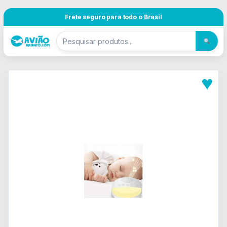
Pular para navegação
Skip to content
Frete seguro para todo o Brasil
♥