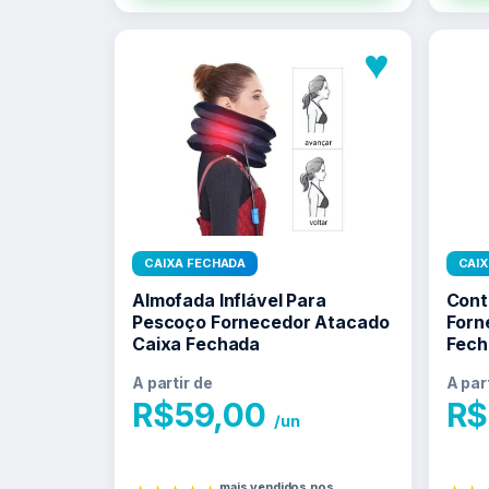
♥
CAIXA FECHADA
CAI
Almofada Inflável Para
Cont
Pescoço Fornecedor Atacado
Forn
Caixa Fechada
Fech
A partir de
A par
R$
59,00
R$
/un
mais vendidos nos