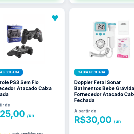
♥
XA FECHADA
CAIXA FECHADA
role PS3 Sem Fio
Doppler Fetal Sonar
ecedor Atacado Caixa
Batimentos Bebe Grávid
ada
Fornecedor Atacado Cai
Fechada
tir de
25,00
A partir de
/un
R$
30,00
/un
mais vendidos nos