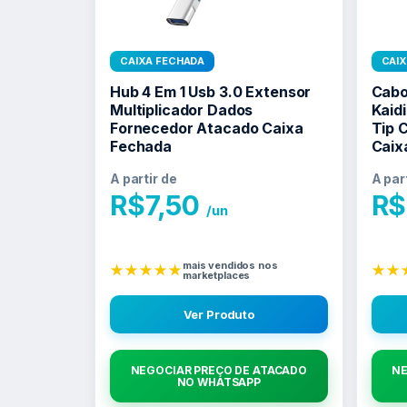
CAIXA FECHADA
CAI
Hub 4 Em 1 Usb 3.0 Extensor
Cabo
Multiplicador Dados
Kaid
Fornecedor Atacado Caixa
Tip 
Fechada
Caix
A partir de
A par
R$
7,50
R$
/un
mais vendidos nos
★★★★★
★★
marketplaces
Ver Produto
NEGOCIAR PREÇO DE ATACADO
NE
NO WHATSAPP