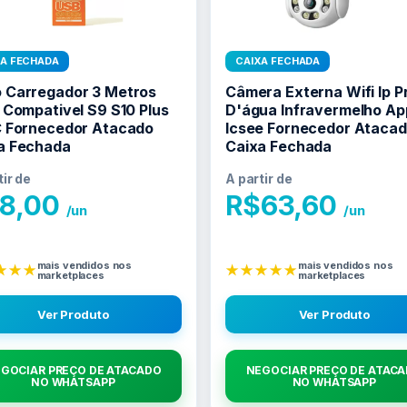
XA FECHADA
CAIXA FECHADA
 Carregador 3 Metros
Câmera Externa Wifi Ip P
i Compativel S9 S10 Plus
D'água Infravermelho Ap
C Fornecedor Atacado
Icsee Fornecedor Ataca
a Fechada
Caixa Fechada
tir de
A partir de
8,00
R$
63,60
/un
/un
mais vendidos nos
mais vendidos nos
★★★
★★★★★
marketplaces
marketplaces
Ver Produto
Ver Produto
GOCIAR PREÇO DE ATACADO
NEGOCIAR PREÇO DE ATAC
NO WHATSAPP
NO WHATSAPP