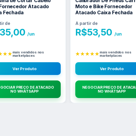
ina de Cortar Cabelo
Calibrador De Pneus Carr
Fornecedor Atacado
Moto e Bike Fornecedor
a Fechada
Atacado Caixa Fechada
tir de
A partir de
35,00
R$
53,50
/un
/un
mais vendidos nos
mais vendidos nos
★★★
★★★★★
marketplaces
marketplaces
Ver Produto
Ver Produto
GOCIAR PREÇO DE ATACADO
NEGOCIAR PREÇO DE ATAC
NO WHATSAPP
NO WHATSAPP