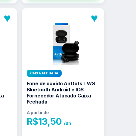
♥
♥
CAIXA FECHADA
Fone de ouvido AirDots TWS
a
Bluetooth Android e IOS
xa
Fornecedor Atacado Caixa
Fechada
A partir de
R$
13,50
/un