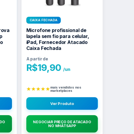
CAIXA FECHADA
rova
Microfone profissional de
p
lapela sem fio para celular,
do
iPad, Fornecedor Atacado
Caixa Fechada
A partir de
R$
19,90
/un
mais vendidos nos
★★★★★
marketplaces
Ver Produto
ADO
NEGOCIAR PREÇO DE ATACADO
NO WHATSAPP