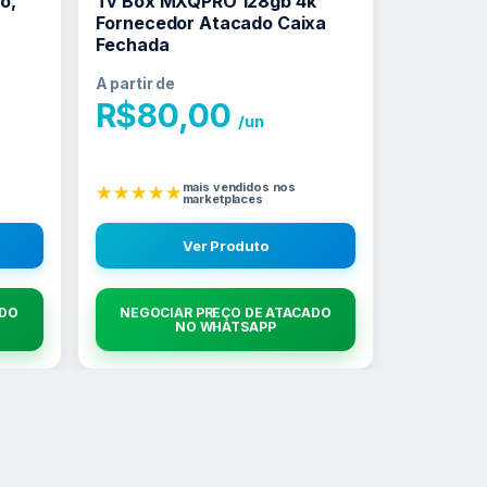
o,
Tv Box MXQPRO 128gb 4k
Fornecedor Atacado Caixa
Fechada
A partir de
R$
80,00
/un
mais vendidos nos
★★★★★
marketplaces
Ver Produto
ADO
NEGOCIAR PREÇO DE ATACADO
NO WHATSAPP