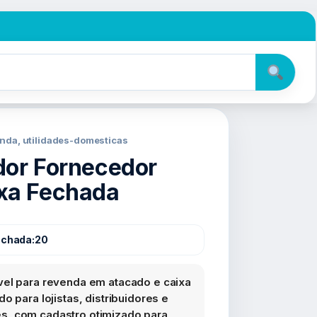
nda, utilidades-domesticas
dor Fornecedor
xa Fechada
echada:
20
vel para revenda em atacado e caixa
o para lojistas, distribuidores e
s, com cadastro otimizado para