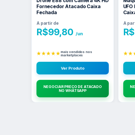
Drone E88 com Câmera 4K HD
Maqu
Fornecedor Atacado Caixa
UFO 
Fechada
Caix
A partir de
A par
R$
99,80
R$
/un
mais vendidos nos
★★★★★
★★
marketplaces
Ver Produto
NEGOCIAR PREÇO DE ATACADO
NE
NO WHATSAPP