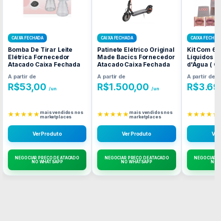
CAIXA FECHADA
CAIXA FECHADA
CAIXA FECHAD
Bomba De Tirar Leite
Patinete Elétrico Original
Kit Com 6 
Elétrica Fornecedor
Made Bacics Fornecedor
Líquidos F
Atacado Caixa Fechada
Atacado Caixa Fechada
d'Água ( 
) Forneced
A partir de
A partir de
A partir de
Caixa Fec
R$
53,00
R$
1.500,00
R$
3.69
/un
/un
mais vendidos nos
mais vendidos nos
★★★★★
★★★★★
★★★★★
marketplaces
marketplaces
Ver Produto
Ver Produto
Ver
NEGOCIAR PREÇO DE ATACADO
NEGOCIAR PREÇO DE ATACADO
NEGOCIAR P
NO WHATSAPP
NO WHATSAPP
NO 