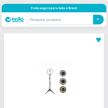
Pular para navegação
Skip to content
Frete seguro para todo o Brasil
♥