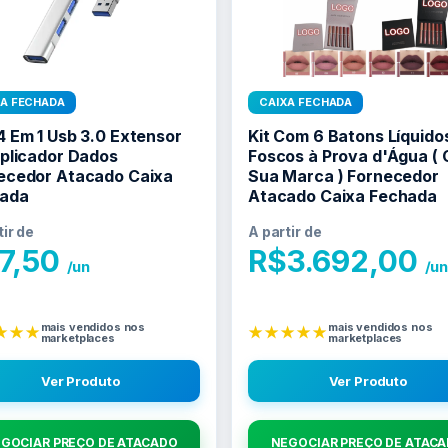
XA FECHADA
CAIXA FECHADA
4 Em 1 Usb 3.0 Extensor
Kit Com 6 Batons Líquido
iplicador Dados
Foscos à Prova d'Água (
ecedor Atacado Caixa
Sua Marca ) Fornecedor
ada
Atacado Caixa Fechada
tir de
A partir de
7,50
R$
3.692,00
/un
/u
mais vendidos nos
mais vendidos nos
★★★
★★★★★
marketplaces
marketplaces
Ver Produto
Ver Produto
GOCIAR PREÇO DE ATACADO
NEGOCIAR PREÇO DE ATAC