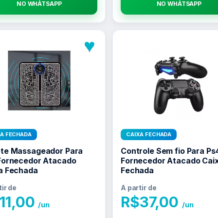
NO WHATSAPP
NO WHATSAPP
♥
XA FECHADA
CAIXA FECHADA
te Massageador Para
Controle Sem fio Para Ps
Fornecedor Atacado
Fornecedor Atacado Cai
a Fechada
Fechada
tir de
A partir de
11,00
R$
37,00
/un
/un