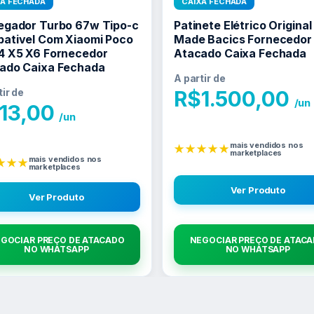
XA FECHADA
CAIXA FECHADA
egador Turbo 67w Tipo-c
Patinete Elétrico Original
ativel Com Xiaomi Poco
Made Bacics Fornecedor
4 X5 X6 Fornecedor
Atacado Caixa Fechada
ado Caixa Fechada
A partir de
tir de
R$
1.500,00
/un
13,00
/un
mais vendidos nos
★★★★★
marketplaces
mais vendidos nos
★★★
marketplaces
Ver Produto
Ver Produto
GOCIAR PREÇO DE ATACADO
NEGOCIAR PREÇO DE ATAC
NO WHATSAPP
NO WHATSAPP