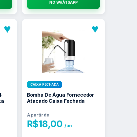
NO WHATSAPP
♥
♥
CAIXA FECHADA
4
Bomba De Água Fornecedor
xa
Atacado Caixa Fechada
A partir de
R$
18,00
/un