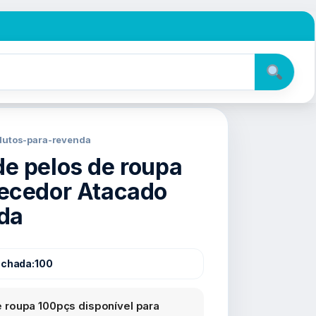
odutos-para-revenda
e pelos de roupa
ecedor Atacado
da
echada:
100
roupa 100pçs disponível para