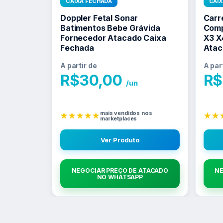
CAIXA FECHADA
CAI
Doppler Fetal Sonar
Carr
Batimentos Bebe Grávida
Comp
Fornecedor Atacado Caixa
X3 X
Fechada
Atac
A partir de
A par
R$
30,00
R$
/un
mais vendidos nos
★★★★★
★★
marketplaces
Ver Produto
NEGOCIAR PREÇO DE ATACADO
NE
NO WHATSAPP