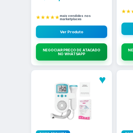
★★
mais vendidos nos
★★★★★
marketplaces
Ver Produto
NEGOCIAR PREÇO DE ATACADO
NE
NO WHATSAPP
♥