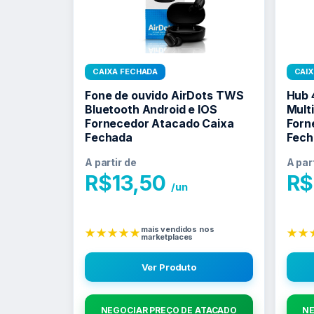
CAIXA FECHADA
CAI
Fone de ouvido AirDots TWS
Hub 
Bluetooth Android e IOS
Mult
Fornecedor Atacado Caixa
Forn
Fechada
Fech
A partir de
A par
R$
13,50
R$
/un
mais vendidos nos
★★★★★
★★
marketplaces
Ver Produto
NEGOCIAR PREÇO DE ATACADO
NE