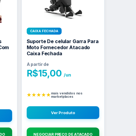
CAIXA FECHADA
s
Suporte De celular Garra Para
 Com
Moto Fornecedor Atacado
Caixa Fechada
A partir de
R$
15,00
/un
n
mais vendidos nos
★★★★★
marketplaces
Ver Produto
ADO
NEGOCIAR PREÇO DE ATACADO