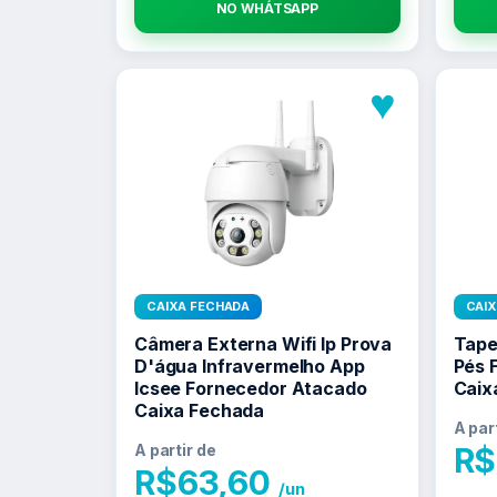
NO WHATSAPP
♥
CAIXA FECHADA
CAI
Câmera Externa Wifi Ip Prova
Tape
D'água Infravermelho App
Pés 
Icsee Fornecedor Atacado
Caix
Caixa Fechada
A par
A partir de
R$
R$
63,60
/un