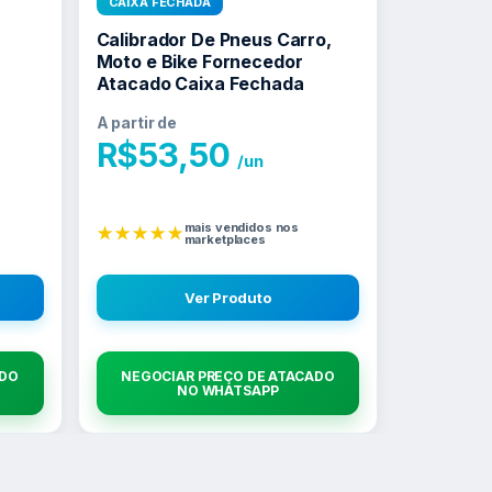
CAIXA FECHADA
Calibrador De Pneus Carro,
Moto e Bike Fornecedor
Atacado Caixa Fechada
A partir de
R$
53,50
/un
mais vendidos nos
★★★★★
marketplaces
Ver Produto
ADO
NEGOCIAR PREÇO DE ATACADO
NO WHATSAPP