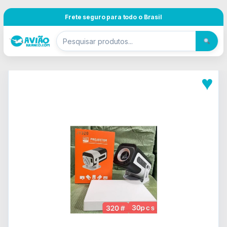
Pular para navegação
Skip to content
Frete seguro para todo o Brasil
♥