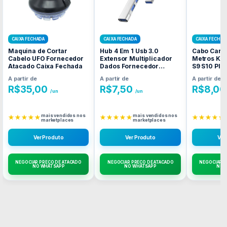
CAIXA FECHADA
CAIXA FECHADA
CAIXA FECHAD
Maquina de Cortar
Hub 4 Em 1 Usb 3.0
Cabo Carr
Cabelo UFO Fornecedor
Extensor Multiplicador
Metros Kai
Atacado Caixa Fechada
Dados Fornecedor
S9 S10 Plus
Atacado Caixa Fechada
Fornecedo
A partir de
A partir de
A partir de
Caixa Fec
R$
35,00
R$
7,50
R$
8,00
/un
/un
mais vendidos nos
mais vendidos nos
★★★★★
★★★★★
★★★★★
marketplaces
marketplaces
Ver Produto
Ver Produto
Ver
NEGOCIAR PREÇO DE ATACADO
NEGOCIAR PREÇO DE ATACADO
NEGOCIAR P
NO WHATSAPP
NO WHATSAPP
NO 