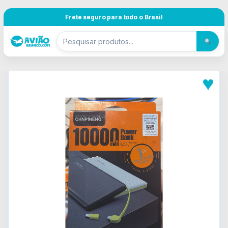
Pular para navegação
Skip to content
Frete seguro para todo o Brasil
♥