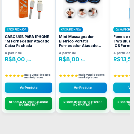
CAIXA FECHADA
CAIXA FECHADA
CAIXA FECHAD
CABO USB PARA IPHONE
Mini Massageador
Fone de ou
1M Fornecedor Atacado
Elétrico Portátil
TWS Blueto
Caixa Fechada
Fornecedor Atacado
IOS Forne
Caixa Fechada
Caixa Fec
A partir de
A partir de
A partir de
R$
8,00
R$
8,00
R$
13,5
/un
/un
mais vendidos nos
mais vendidos nos
★★★★★
★★★★★
★★★★★
marketplaces
marketplaces
Ver Produto
Ver Produto
Ver
NEGOCIAR PREÇO DE ATACADO
NEGOCIAR PREÇO DE ATACADO
NEGOCIAR P
NO WHATSAPP
NO WHATSAPP
NO 