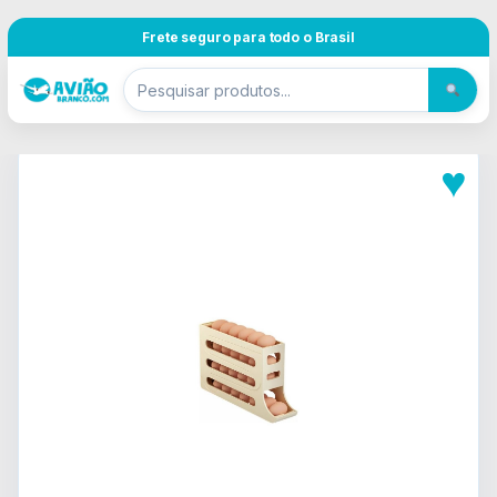
Pular para navegação
Skip to content
Frete seguro para todo o Brasil
♥