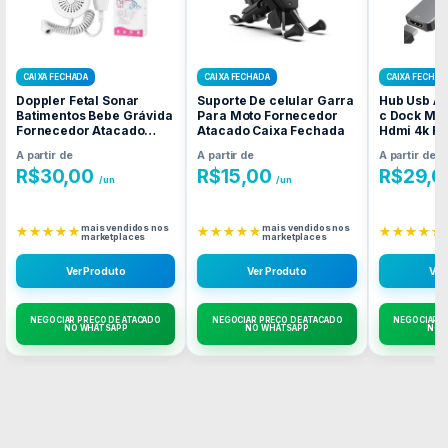
CAIXA FECHADA
CAIXA FECHADA
CAIXA FECHAD
Doppler Fetal Sonar
Suporte De celular Garra
Hub Usb Ad
Batimentos Bebe Grávida
Para Moto Fornecedor
c Dock Mul
Fornecedor Atacado
Atacado Caixa Fechada
Hdmi 4k F
Caixa Fechada
Atacado C
A partir de
A partir de
A partir de
R$
30,00
R$
15,00
R$
29,0
/un
/un
mais vendidos nos
mais vendidos nos
★★★★★
★★★★★
★★★★★
marketplaces
marketplaces
Ver Produto
Ver Produto
Ver
NEGOCIAR PREÇO DE ATACADO
NEGOCIAR PREÇO DE ATACADO
NEGOCIAR P
NO WHATSAPP
NO WHATSAPP
NO 