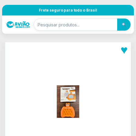
Pular para navegação
Skip to content
Frete seguro para todo o Brasil
♥