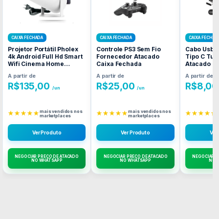
CAIXA FECHADA
CAIXA FECHADA
CAIXA FECHAD
Projetor Portátil Pholex
Controle PS3 Sem Fio
Cabo Usb 
4k Android Full Hd Smart
Fornecedor Atacado
Tipo C Tur
Wifi Cinema Home
Caixa Fechada
Atacado C
Fornecedor Atacado
A partir de
A partir de
A partir de
Caixa Fechada
R$
135,00
R$
25,00
R$
8,00
/un
/un
mais vendidos nos
mais vendidos nos
★★★★★
★★★★★
★★★★★
marketplaces
marketplaces
Ver Produto
Ver Produto
Ver
NEGOCIAR PREÇO DE ATACADO
NEGOCIAR PREÇO DE ATACADO
NEGOCIAR P
NO WHATSAPP
NO WHATSAPP
NO 