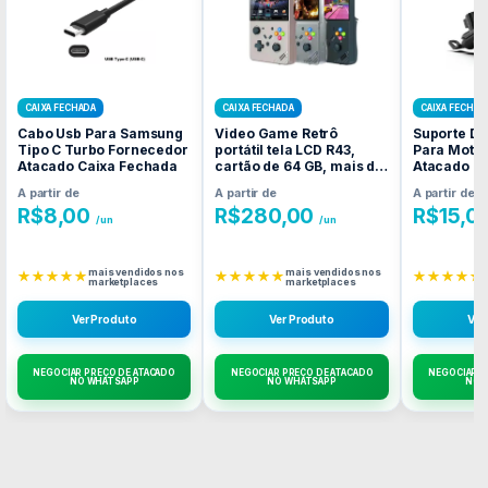
CAIXA FECHADA
CAIXA FECHADA
CAIXA FECHAD
Cabo Usb Para Samsung
Video Game Retrô
Suporte De
Tipo C Turbo Fornecedor
portátil tela LCD R43,
Para Moto
Atacado Caixa Fechada
cartão de 64 GB, mais de
Atacado C
Fornecedor Atacado
A partir de
A partir de
A partir de
Caixa Fechada
R$
8,00
R$
280,00
R$
15,0
/un
/un
mais vendidos nos
mais vendidos nos
★★★★★
★★★★★
★★★★★
marketplaces
marketplaces
Ver Produto
Ver Produto
Ver
NEGOCIAR PREÇO DE ATACADO
NEGOCIAR PREÇO DE ATACADO
NEGOCIAR P
NO WHATSAPP
NO WHATSAPP
NO 