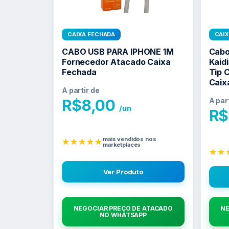
CAIXA FECHADA
CAI
CABO USB PARA IPHONE 1M
Cabo
Fornecedor Atacado Caixa
Kaid
Fechada
Tip 
Caix
A partir de
R$
8,00
A par
/un
R$
mais vendidos nos
★★★★★
marketplaces
★★
Ver Produto
NEGOCIAR PREÇO DE ATACADO
NE
NO WHATSAPP