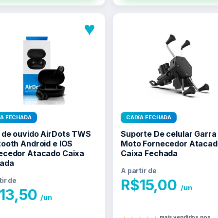
♥
XA FECHADA
CAIXA FECHADA
 de ouvido AirDots TWS
Suporte De celular Garra
tooth Android e IOS
Moto Fornecedor Atacad
ecedor Atacado Caixa
Caixa Fechada
ada
A partir de
tir de
R$
15,00
/un
13,50
/un
mais vendidos nos