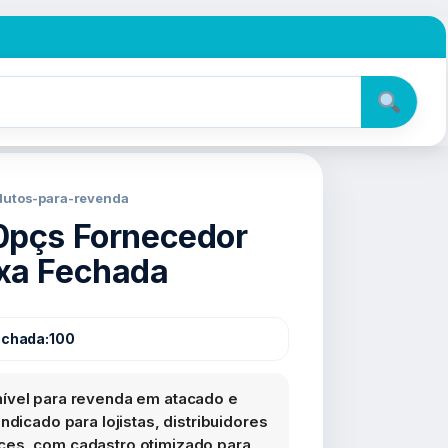
odutos-para-revenda
0pçs Fornecedor
xa Fechada
echada:
100
ível para revenda em atacado e
ndicado para lojistas, distribuidores
es, com cadastro otimizado para