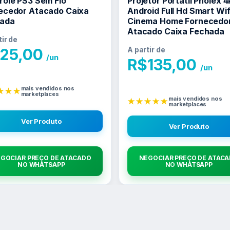
role PS3 Sem Fio
Projetor Portátil Pholex 4
ecedor Atacado Caixa
Android Full Hd Smart Wif
ada
Cinema Home Fornecedo
Atacado Caixa Fechada
tir de
25,00
A partir de
/un
R$
135,00
/un
mais vendidos nos
★★★
marketplaces
mais vendidos nos
★★★★★
marketplaces
Ver Produto
Ver Produto
GOCIAR PREÇO DE ATACADO
NEGOCIAR PREÇO DE ATAC
NO WHATSAPP
NO WHATSAPP