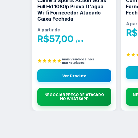
Câmera Sports Action Go 4k
Cont
Full Hd 1080p Prova D'agua
Forn
Wi-fi Fornecedor Atacado
Fech
Caixa Fechada
A par
A partir de
R$
R$
57,00
/un
★★
mais vendidos nos
★★★★★
marketplaces
Ver Produto
NEGOCIAR PREÇO DE ATACADO
NE
NO WHATSAPP