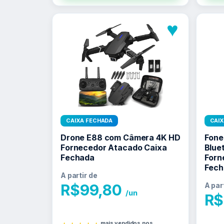
♥
CAIXA FECHADA
CAI
Drone E88 com Câmera 4K HD
Fone
Fornecedor Atacado Caixa
Blue
Fechada
Forn
Fech
A partir de
R$
99,80
A par
/un
R$
mais vendidos nos