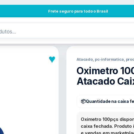
Frete seguro para todo o Brasil
♥
Atacado, pc-informatica, pr
Oximetro 10
Atacado Cai
Quantidade na caixa f
Oximetro 100pçs dispon
caixa fechada. Produto i
e vendas em marketplac