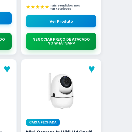
mais vendidos nos
★★★★★
marketplaces
Ver Produto
ADO
NEGOCIAR PREÇO DE ATACADO
NO WHATSAPP
♥
♥
CAIXA FECHADA