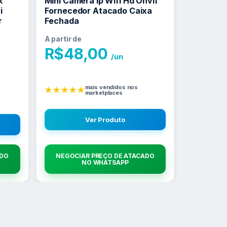
k
Mini Camera Ip Wifi Hd Onvif
i
Fornecedor Atacado Caixa
r
Fechada
A partir de
R$
48,00
/un
mais vendidos nos
★★★★★
marketplaces
Ver Produto
ADO
NEGOCIAR PREÇO DE ATACADO
NO WHATSAPP