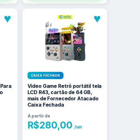
♥
♥
CAIXA FECHADA
 Para
Video Game Retrô portátil tela
o
LCD R43, cartão de 64 GB,
mais de Fornecedor Atacado
Caixa Fechada
A partir de
R$
280,00
/un