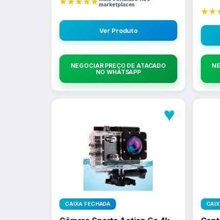
★★★★★
marketplaces
★★
Ver Produto
NEGOCIAR PREÇO DE ATACADO
NE
NO WHATSAPP
♥
CAIXA FECHADA
CAI