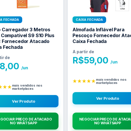
XA FECHADA
CAIXA FECHADA
 Carregador 3 Metros
Almofada Inflável Para
i Compativel S9 S10 Plus
Pescoço Fornecedor Ata
C Fornecedor Atacado
Caixa Fechada
a Fechada
A partir de
tir de
R$
59,00
/un
8,00
/un
mais vendidos nos
★★★★★
marketplaces
mais vendidos nos
★★★
marketplaces
Ver Produto
Ver Produto
GOCIAR PREÇO DE ATACADO
NEGOCIAR PREÇO DE ATAC
NO WHATSAPP
NO WHATSAPP