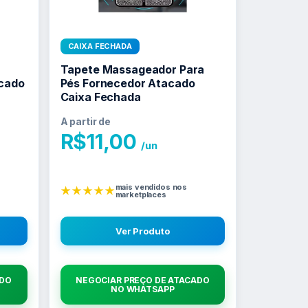
CAIXA FECHADA
Tapete Massageador Para
cado
Pés Fornecedor Atacado
Caixa Fechada
A partir de
R$
11,00
/un
mais vendidos nos
★★★★★
marketplaces
Ver Produto
ADO
NEGOCIAR PREÇO DE ATACADO
NO WHATSAPP