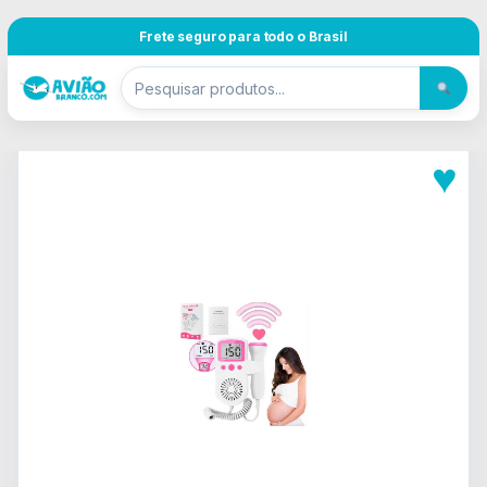
Pular para navegação
Skip to content
Frete seguro para todo o Brasil
♥