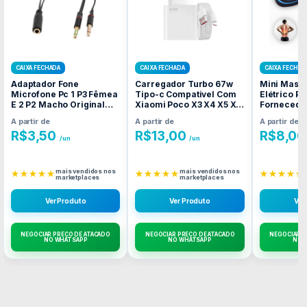
CAIXA FECHADA
CAIXA FECHADA
CAIXA FECHAD
Adaptador Fone
Carregador Turbo 67w
Mini Mass
Microfone Pc 1 P3 Fêmea
Tipo-c Compativel Com
Elétrico Por
E 2 P2 Macho Original
Xiaomi Poco X3 X4 X5 X6
Fornecedo
Fornecedor Atacado
Fornecedor Atacado
Caixa Fec
A partir de
A partir de
A partir de
Caixa Fechada
Caixa Fechada
R$
3,50
R$
13,00
R$
8,00
/un
/un
mais vendidos nos
mais vendidos nos
★★★★★
★★★★★
★★★★★
marketplaces
marketplaces
Ver Produto
Ver Produto
Ver
NEGOCIAR PREÇO DE ATACADO
NEGOCIAR PREÇO DE ATACADO
NEGOCIAR P
NO WHATSAPP
NO WHATSAPP
NO 