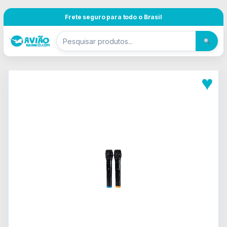
Pular para navegação
Skip to content
Frete seguro para todo o Brasil
♥