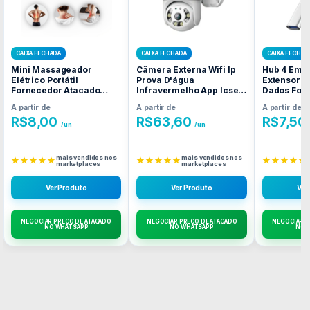
CAIXA FECHADA
CAIXA FECHADA
CAIXA FECHAD
Mini Massageador
Câmera Externa Wifi Ip
Hub 4 Em 1
Elétrico Portátil
Prova D'água
Extensor M
Fornecedor Atacado
Infravermelho App Icsee
Dados For
Caixa Fechada
Fornecedor Atacado
Atacado C
A partir de
A partir de
A partir de
Caixa Fechada
R$
8,00
R$
63,60
R$
7,50
/un
/un
mais vendidos nos
mais vendidos nos
★★★★★
★★★★★
★★★★★
marketplaces
marketplaces
Ver Produto
Ver Produto
Ver
NEGOCIAR PREÇO DE ATACADO
NEGOCIAR PREÇO DE ATACADO
NEGOCIAR P
NO WHATSAPP
NO WHATSAPP
NO 