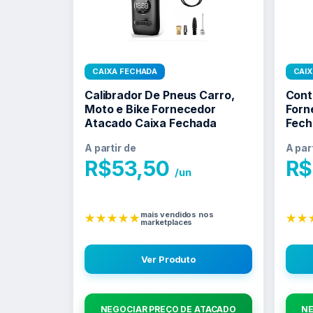
CAIXA FECHADA
CAI
Calibrador De Pneus Carro,
Cont
Moto e Bike Fornecedor
Forn
Atacado Caixa Fechada
Fech
A partir de
A par
R$
53,50
R$
/un
mais vendidos nos
★★★★★
★★
marketplaces
Ver Produto
NEGOCIAR PREÇO DE ATACADO
NE