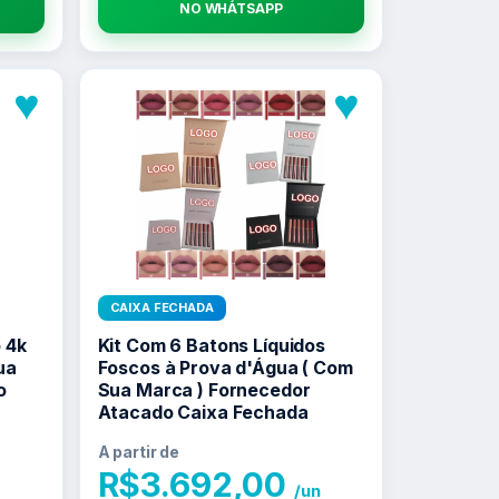
NO WHATSAPP
♥
♥
CAIXA FECHADA
 4k
Kit Com 6 Batons Líquidos
ua
Foscos à Prova d'Água ( Com
o
Sua Marca ) Fornecedor
Atacado Caixa Fechada
A partir de
R$
3.692,00
/un