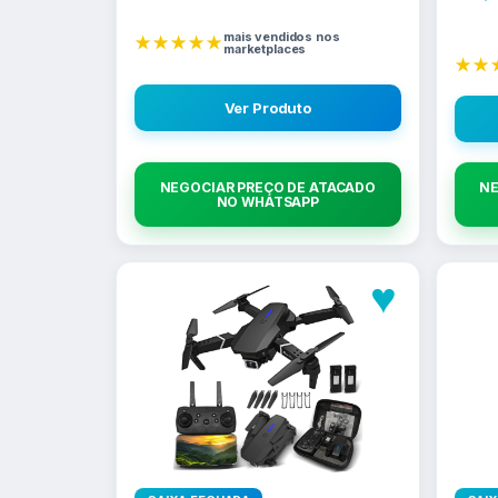
mais vendidos nos
★★★★★
marketplaces
★★
Ver Produto
NEGOCIAR PREÇO DE ATACADO
NE
NO WHATSAPP
♥