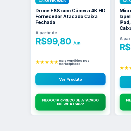
CAIXA FECHADA
CAI
Drone E88 com Câmera 4K HD
Micr
Fornecedor Atacado Caixa
lapel
Fechada
iPad
Caix
A partir de
R$
99,80
A par
/un
R$
mais vendidos nos
★★★★★
marketplaces
★★
Ver Produto
NEGOCIAR PREÇO DE ATACADO
NE
NO WHATSAPP