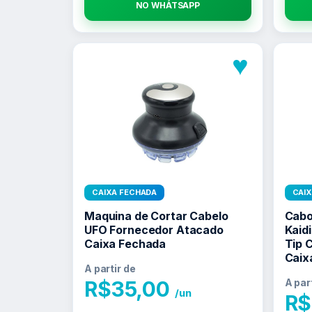
NO WHATSAPP
♥
CAIXA FECHADA
CAI
Maquina de Cortar Cabelo
Cabo
UFO Fornecedor Atacado
Kaid
Caixa Fechada
Tip 
Caix
A partir de
R$
35,00
A par
/un
R$