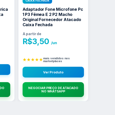
CAIXA FECHADA
rica
Adaptador Fone Microfone Pc
xa
1 P3 Fêmea E 2 P2 Macho
Original Fornecedor Atacado
Caixa Fechada
A partir de
R$
3,50
/un
mais vendidos nos
★★★★★
marketplaces
Ver Produto
ADO
NEGOCIAR PREÇO DE ATACADO
NO WHATSAPP