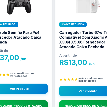
XA FECHADA
CAIXA FECHADA
role Sem fio Para Ps4
Carregador Turbo 67w T
ecedor Atacado Caixa
Compativel Com Xiaomi 
ada
X3 X4 X5 X6 Fornecedor
Atacado Caixa Fechada
tir de
37,00
A partir de
/un
R$
13,00
/un
mais vendidos nos
★★★
marketplaces
mais vendidos nos
★★★★★
marketplaces
Ver Produto
Ver Produto
GOCIAR PREÇO DE ATACADO
NEGOCIAR PREÇO DE ATAC