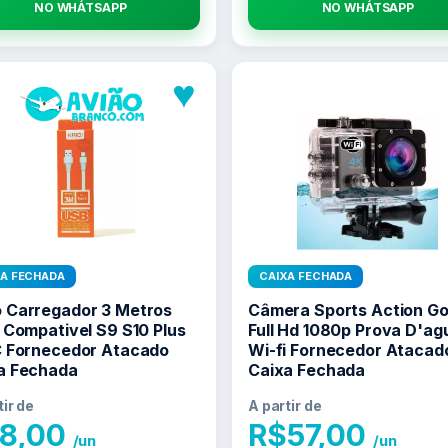
NO WHATSAPP
NO WHATSAPP
♥
XA FECHADA
CAIXA FECHADA
 Carregador 3 Metros
Câmera Sports Action Go
i Compativel S9 S10 Plus
Full Hd 1080p Prova D'ag
C Fornecedor Atacado
Wi-fi Fornecedor Atacad
a Fechada
Caixa Fechada
tir de
A partir de
8,00
R$
57,00
/un
/un