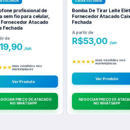
XA FECHADA
CAIXA FECHADA
ofone profissional de
Bomba De Tirar Leite Elét
a sem fio para celular,
Fornecedor Atacado Cai
, Fornecedor Atacado
Fechada
a Fechada
A partir de
tir de
R$
53,00
/un
19,90
/un
mais vendidos nos
★★★★★
marketplaces
mais vendidos nos
★★★
marketplaces
Ver Produto
Ver Produto
GOCIAR PREÇO DE ATACADO
NEGOCIAR PREÇO DE ATAC
NO WHATSAPP
NO WHATSAPP