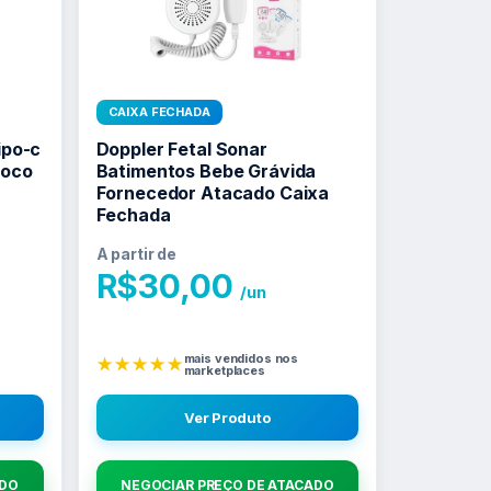
CAIXA FECHADA
ipo-c
Doppler Fetal Sonar
Poco
Batimentos Bebe Grávida
Fornecedor Atacado Caixa
Fechada
A partir de
R$
30,00
/un
mais vendidos nos
★★★★★
marketplaces
Ver Produto
ADO
NEGOCIAR PREÇO DE ATACADO