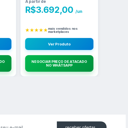
A partir de
R$
3.692,00
/un
mais vendidos nos
★★★★★
marketplaces
Ver Produto
ADO
NEGOCIAR PREÇO DE ATACADO
NO WHATSAPP
receber ofertas...