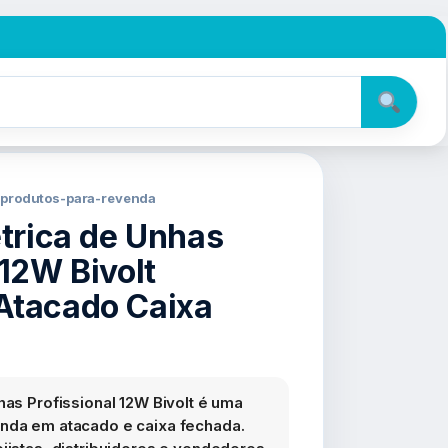
 produtos-para-revenda
étrica de Unhas
 12W Bivolt
Atacado Caixa
has Profissional 12W Bivolt é uma
enda em atacado e caixa fechada.