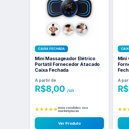
CAIXA FECHADA
CAI
Mini Massageador Elétrico
Mini
Portátil Fornecedor Atacado
Forn
Caixa Fechada
Fech
A partir de
A par
R$
8,00
R$
/un
mais vendidos nos
★★★★★
★★
marketplaces
Ver Produto