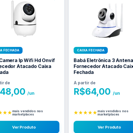
XA FECHADA
CAIXA FECHADA
 Camera Ip Wifi Hd Onvif
Babá Eletrônica 3 Anten
ecedor Atacado Caixa
Fornecedor Atacado Cai
ada
Fechada
tir de
A partir de
48,00
R$
64,00
/un
/un
mais vendidos nos
mais vendidos nos
★★★
★★★★★
marketplaces
marketplaces
Ver Produto
Ver Produto