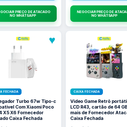
GOCIAR PREÇO DE ATACADO
NEGOCIAR PREÇO DE ATAC
NO WHATSAPP
NO WHATSAPP
♥
XA FECHADA
CAIXA FECHADA
egador Turbo 67w Tipo-c
Video Game Retrô portátil
ativel Com Xiaomi Poco
LCD R43, cartão de 64 GB
4 X5 X6 Fornecedor
mais de Fornecedor Ata
ado Caixa Fechada
Caixa Fechada