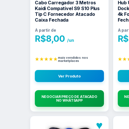
Cabo Carregador 3 Metros
Hub 
Kaidi Compativel S9 S10 Plus
Dock
Tip C Fornecedor Atacado
4k F
Caixa Fechada
Fech
A partir de
A par
R$
8,00
R$
/un
mais vendidos nos
★★★★★
★★
marketplaces
Ver Produto
NEGOCIAR PREÇO DE ATACADO
NE
NO WHATSAPP
♥