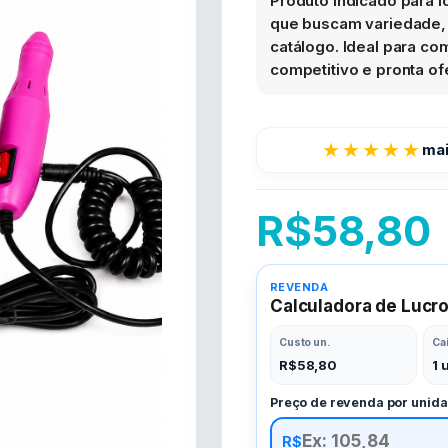
Produto indicado para l
que buscam variedade, 
catálogo. Ideal para c
competitivo e pronta of
★★★★★
mai
R$
58,80
REVENDA
Calculadora de Lucr
Custo un.
Ca
R$
58,80
1 
Preço de revenda por unid
R$