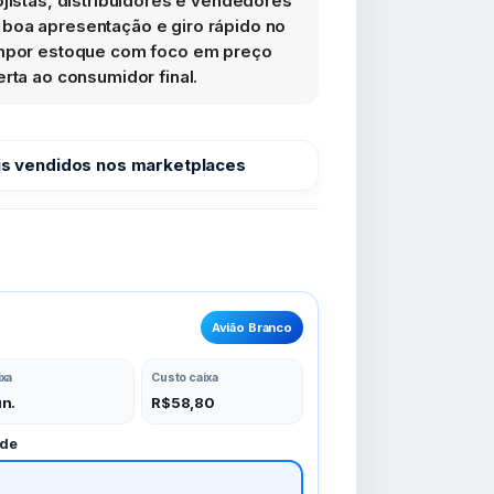
ojistas, distribuidores e vendedores
boa apresentação e giro rápido no
ompor estoque com foco em preço
erta ao consumidor final.
s vendidos nos marketplaces
Avião Branco
o
ixa
Custo caixa
un.
R$
58,80
ade