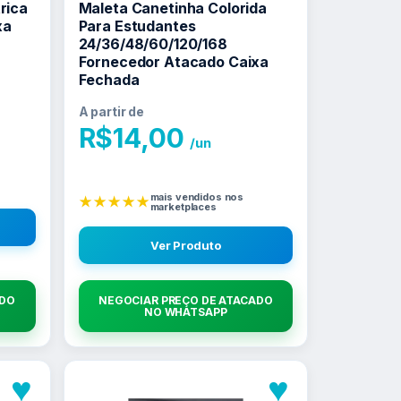
rica
Maleta Canetinha Colorida
xa
Para Estudantes
24/36/48/60/120/168
Fornecedor Atacado Caixa
Fechada
A partir de
R$
14,00
/un
mais vendidos nos
★★★★★
marketplaces
Ver Produto
ADO
NEGOCIAR PREÇO DE ATACADO
NO WHATSAPP
♥
♥