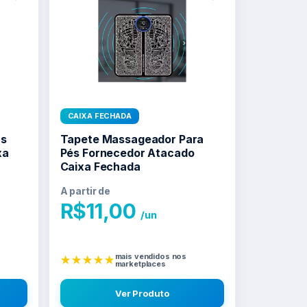
CAIXA FECHADA
as
Tapete Massageador Para
xa
Pés Fornecedor Atacado
Caixa Fechada
A partir de
R$
11,00
/un
mais vendidos nos
★★★★★
marketplaces
Ver Produto