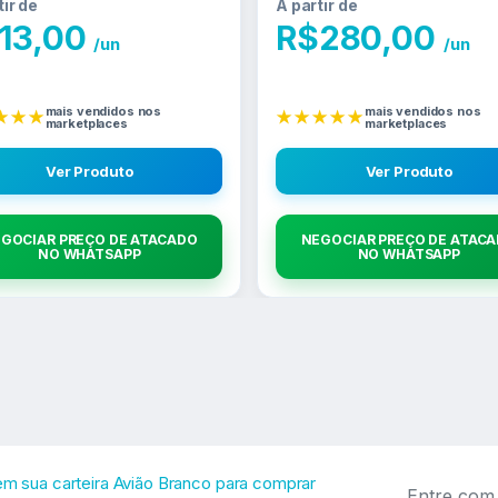
tir de
A partir de
13,00
R$
280,00
/un
/un
mais vendidos nos
mais vendidos nos
★★★
★★★★★
marketplaces
marketplaces
Ver Produto
Ver Produto
GOCIAR PREÇO DE ATACADO
NEGOCIAR PREÇO DE ATAC
NO WHATSAPP
NO WHATSAPP
E
 em sua carteira Avião Branco para comprar