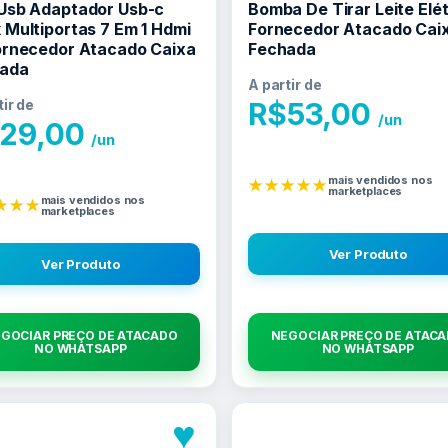
Usb Adaptador Usb-c
Bomba De Tirar Leite Elét
 Multiportas 7 Em 1 Hdmi
Fornecedor Atacado Cai
ornecedor Atacado Caixa
Fechada
ada
A partir de
tir de
R$
53,00
/un
29,00
/un
mais vendidos nos
★★★★★
marketplaces
mais vendidos nos
★★★
marketplaces
Ver Produto
Ver Produto
GOCIAR PREÇO DE ATACADO
NEGOCIAR PREÇO DE ATAC
NO WHATSAPP
NO WHATSAPP
♥