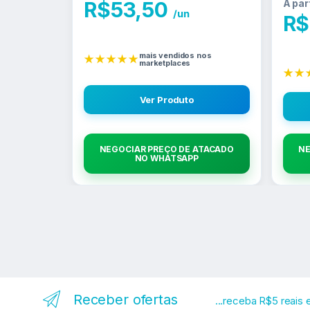
R$
53,50
A par
/un
R$
mais vendidos nos
★★★★★
marketplaces
★★
Ver Produto
NEGOCIAR PREÇO DE ATACADO
NE
NO WHATSAPP
Receber ofertas
...receba R$5 reais