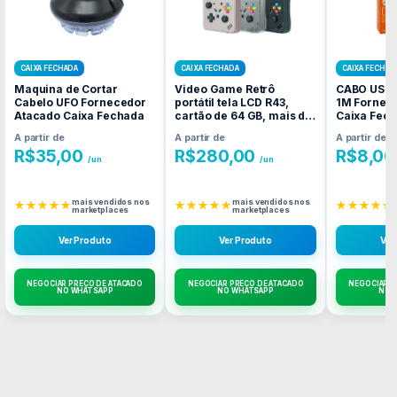
CAIXA FECHADA
CAIXA FECHADA
CAIXA FECHAD
Maquina de Cortar
Video Game Retrô
CABO USB 
Cabelo UFO Fornecedor
portátil tela LCD R43,
1M Fornec
Atacado Caixa Fechada
cartão de 64 GB, mais de
Caixa Fec
Fornecedor Atacado
A partir de
A partir de
A partir de
Caixa Fechada
R$
35,00
R$
280,00
R$
8,00
/un
/un
mais vendidos nos
mais vendidos nos
★★★★★
★★★★★
★★★★★
marketplaces
marketplaces
Ver Produto
Ver Produto
Ver
NEGOCIAR PREÇO DE ATACADO
NEGOCIAR PREÇO DE ATACADO
NEGOCIAR P
NO WHATSAPP
NO WHATSAPP
NO 