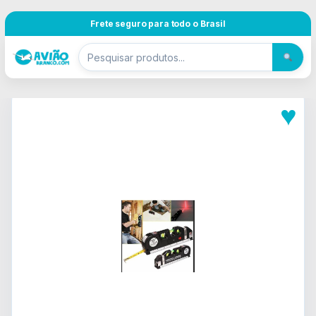
Pular para navegação
Skip to content
Frete seguro para todo o Brasil
♥