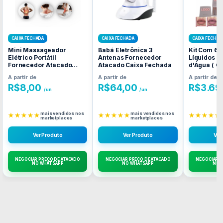
CAIXA FECHADA
CAIXA FECHADA
CAIXA FECHAD
Mini Massageador
Babá Eletrônica 3
Kit Com 6 
Elétrico Portátil
Antenas Fornecedor
Líquidos F
Fornecedor Atacado
Atacado Caixa Fechada
d'Água ( 
Caixa Fechada
) Forneced
A partir de
A partir de
A partir de
Caixa Fec
R$
8,00
R$
64,00
R$
3.69
/un
/un
mais vendidos nos
mais vendidos nos
★★★★★
★★★★★
★★★★★
marketplaces
marketplaces
Ver Produto
Ver Produto
Ver
NEGOCIAR PREÇO DE ATACADO
NEGOCIAR PREÇO DE ATACADO
NEGOCIAR P
NO WHATSAPP
NO WHATSAPP
NO 