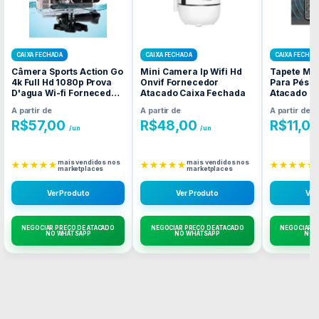
CAIXA FECHADA
CAIXA FECHADA
CAIXA FECHAD
Câmera Sports Action Go
Mini Camera Ip Wifi Hd
Tapete Ma
4k Full Hd 1080p Prova
Onvif Fornecedor
Para Pés 
D'agua Wi-fi Fornecedor
Atacado Caixa Fechada
Atacado C
Atacado Caixa Fechada
A partir de
A partir de
A partir de
R$
57,00
R$
48,00
R$
11,0
/un
/un
mais vendidos nos
mais vendidos nos
★★★★★
★★★★★
★★★★★
marketplaces
marketplaces
Ver Produto
Ver Produto
Ver
NEGOCIAR PREÇO DE ATACADO
NEGOCIAR PREÇO DE ATACADO
NEGOCIAR P
NO WHATSAPP
NO WHATSAPP
NO 