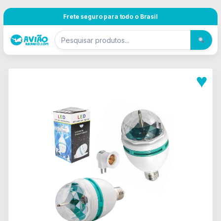
Pular para navegação
Skip to content
Frete seguro para todo o Brasil
♥