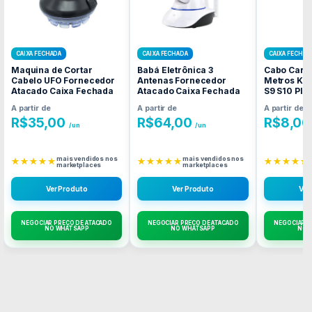
CAIXA FECHADA
CAIXA FECHADA
CAIXA FECHAD
Maquina de Cortar
Babá Eletrônica 3
Cabo Carr
Cabelo UFO Fornecedor
Antenas Fornecedor
Metros Kai
Atacado Caixa Fechada
Atacado Caixa Fechada
S9 S10 Plus
Fornecedo
A partir de
A partir de
A partir de
Caixa Fec
R$
35,00
R$
64,00
R$
8,00
/un
/un
mais vendidos nos
mais vendidos nos
★★★★★
★★★★★
★★★★★
marketplaces
marketplaces
Ver Produto
Ver Produto
Ver
NEGOCIAR PREÇO DE ATACADO
NEGOCIAR PREÇO DE ATACADO
NEGOCIAR P
NO WHATSAPP
NO WHATSAPP
NO 