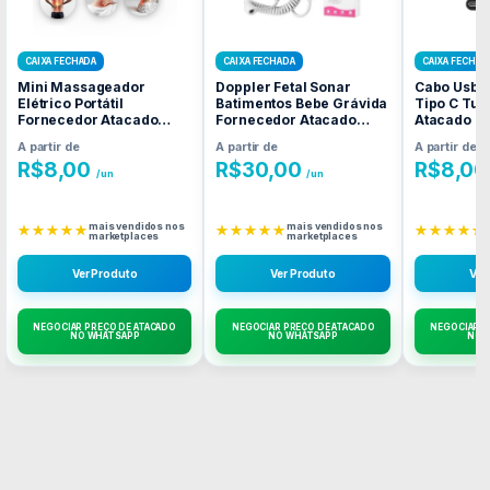
CAIXA FECHADA
CAIXA FECHADA
CAIXA FECHAD
Mini Massageador
Doppler Fetal Sonar
Cabo Usb 
Elétrico Portátil
Batimentos Bebe Grávida
Tipo C Tur
Fornecedor Atacado
Fornecedor Atacado
Atacado C
Caixa Fechada
Caixa Fechada
A partir de
A partir de
A partir de
R$
8,00
R$
30,00
R$
8,00
/un
/un
mais vendidos nos
mais vendidos nos
★★★★★
★★★★★
★★★★★
marketplaces
marketplaces
Ver Produto
Ver Produto
Ver
NEGOCIAR PREÇO DE ATACADO
NEGOCIAR PREÇO DE ATACADO
NEGOCIAR P
NO WHATSAPP
NO WHATSAPP
NO 