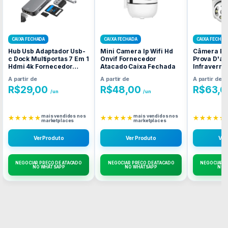
CAIXA FECHADA
CAIXA FECHADA
CAIXA FECHAD
Hub Usb Adaptador Usb-
Mini Camera Ip Wifi Hd
Câmera Ext
c Dock Multiportas 7 Em 1
Onvif Fornecedor
Prova D'á
Hdmi 4k Fornecedor
Atacado Caixa Fechada
Infraverme
Atacado Caixa Fechada
Fornecedo
A partir de
A partir de
A partir de
Caixa Fec
R$
29,00
R$
48,00
R$
63,6
/un
/un
mais vendidos nos
mais vendidos nos
★★★★★
★★★★★
★★★★★
marketplaces
marketplaces
Ver Produto
Ver Produto
Ver
NEGOCIAR PREÇO DE ATACADO
NEGOCIAR PREÇO DE ATACADO
NEGOCIAR P
NO WHATSAPP
NO WHATSAPP
NO 