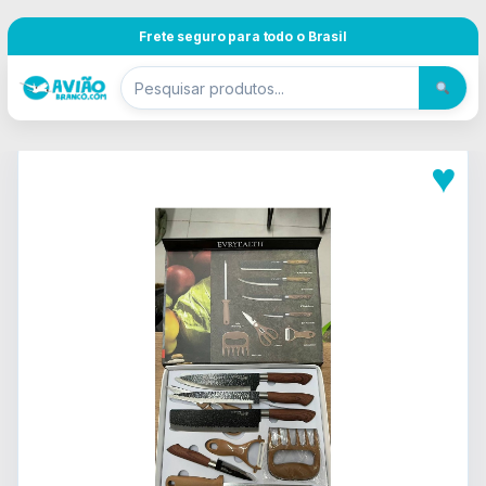
Pular para navegação
Skip to content
Frete seguro para todo o Brasil
♥