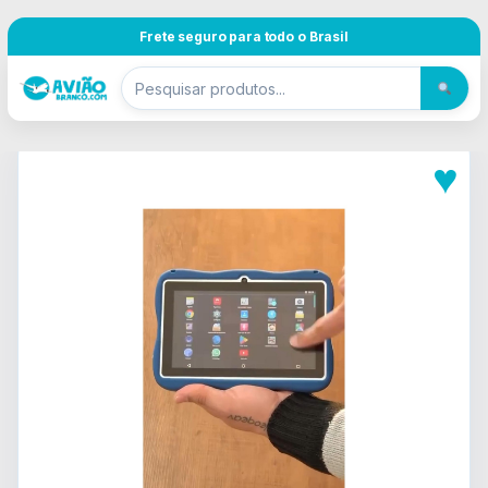
Pular para navegação
Skip to content
Frete seguro para todo o Brasil
♥