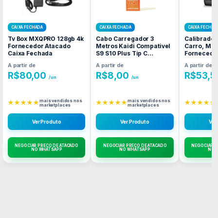
CAIXA FECHADA
CAIXA FECHADA
CAIXA FECHAD
Tv Box MXQPRO 128gb 4k
Cabo Carregador 3
Calibrador
Fornecedor Atacado
Metros Kaidi Compativel
Carro, Mot
Caixa Fechada
S9 S10 Plus Tip C
Fornecedo
Fornecedor Atacado
Caixa Fec
A partir de
A partir de
A partir de
Caixa Fechada
R$
80,00
R$
8,00
R$
53,5
/un
/un
mais vendidos nos
mais vendidos nos
★★★★★
★★★★★
★★★★★
marketplaces
marketplaces
Ver Produto
Ver Produto
Ver
NEGOCIAR PREÇO DE ATACADO
NEGOCIAR PREÇO DE ATACADO
NEGOCIAR P
NO WHATSAPP
NO WHATSAPP
NO 