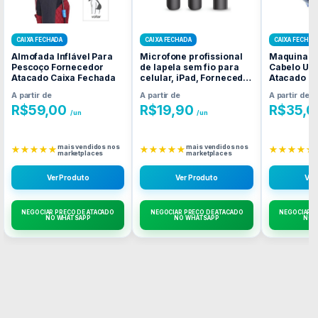
CAIXA FECHADA
CAIXA FECHADA
CAIXA FECHAD
Almofada Inflável Para
Microfone profissional
Maquina de
Pescoço Fornecedor
de lapela sem fio para
Cabelo UF
Atacado Caixa Fechada
celular, iPad, Fornecedor
Atacado C
Atacado Caixa Fechada
A partir de
A partir de
A partir de
R$
59,00
R$
19,90
R$
35,0
/un
/un
mais vendidos nos
mais vendidos nos
★★★★★
★★★★★
★★★★★
marketplaces
marketplaces
Ver Produto
Ver Produto
Ver
NEGOCIAR PREÇO DE ATACADO
NEGOCIAR PREÇO DE ATACADO
NEGOCIAR P
NO WHATSAPP
NO WHATSAPP
NO 