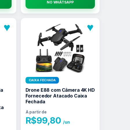
NO WHATSAPP
♥
♥
CAIXA FECHADA
da
Drone E88 com Câmera 4K HD
Fornecedor Atacado Caixa
Fechada
xa
A partir de
R$
99,80
/un