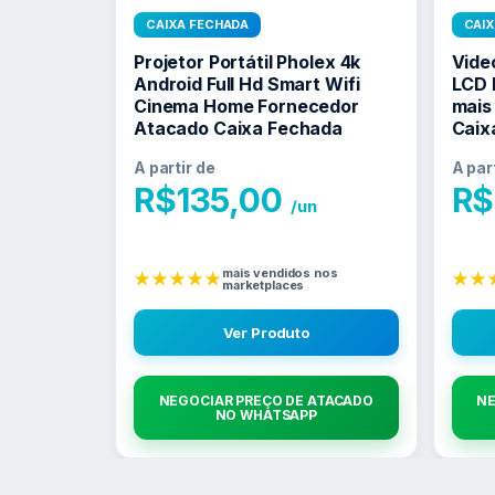
CAIXA FECHADA
CAI
Projetor Portátil Pholex 4k
Vide
Android Full Hd Smart Wifi
LCD 
Cinema Home Fornecedor
mais
Atacado Caixa Fechada
Caix
A partir de
A par
R$
135,00
R$
/un
mais vendidos nos
★★★★★
★★
marketplaces
Ver Produto
NEGOCIAR PREÇO DE ATACADO
NE
NO WHATSAPP