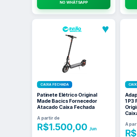
NO WHATSAPP
♥
CAIXA FECHADA
CAI
Patinete Elétrico Original
Adap
Made Bacics Fornecedor
1 P3
Atacado Caixa Fechada
Orig
Caix
A partir de
R$
1.500,00
A par
/un
R$