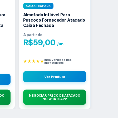
CAIXA FECHADA
sor
Almofada Inflável Para
Pescoço Fornecedor Atacado
xa
Caixa Fechada
A partir de
R$
59,00
/un
mais vendidos nos
★★★★★
marketplaces
Ver Produto
ADO
NEGOCIAR PREÇO DE ATACADO
NO WHATSAPP