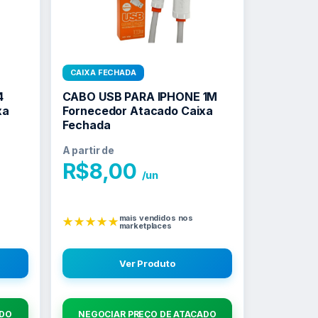
CAIXA FECHADA
4
CABO USB PARA IPHONE 1M
xa
Fornecedor Atacado Caixa
Fechada
A partir de
R$
8,00
/un
mais vendidos nos
★★★★★
marketplaces
Ver Produto
ADO
NEGOCIAR PREÇO DE ATACADO