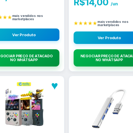
R$
14,00
/un
mais vendidos nos
★★★
marketplaces
mais vendidos nos
★★★★★
marketplaces
Ver Produto
Ver Produto
GOCIAR PREÇO DE ATACADO
NEGOCIAR PREÇO DE ATAC
NO WHATSAPP
NO WHATSAPP
♥