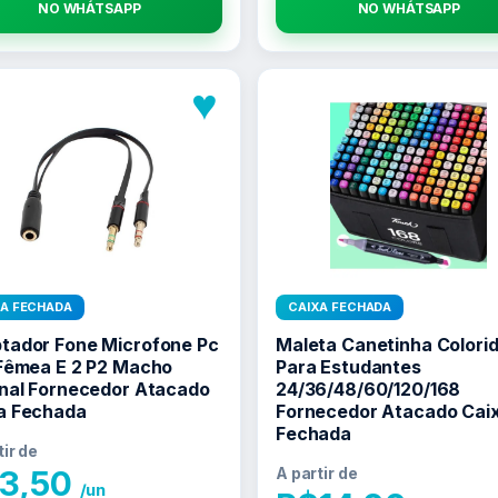
NO WHATSAPP
NO WHATSAPP
♥
XA FECHADA
CAIXA FECHADA
tador Fone Microfone Pc
Maleta Canetinha Colori
 Fêmea E 2 P2 Macho
Para Estudantes
inal Fornecedor Atacado
24/36/48/60/120/168
a Fechada
Fornecedor Atacado Cai
Fechada
tir de
3,50
A partir de
/un