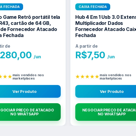
XA FECHADA
CAIXA FECHADA
o Game Retrô portátil tela
Hub 4 Em 1 Usb 3.0 Exten
R43, cartão de 64 GB,
Multiplicador Dados
 de Fornecedor Atacado
Fornecedor Atacado Cai
a Fechada
Fechada
tir de
A partir de
280,00
R$
7,50
/un
/un
mais vendidos nos
mais vendidos nos
★★★
★★★★★
marketplaces
marketplaces
Ver Produto
Ver Produto
GOCIAR PREÇO DE ATACADO
NEGOCIAR PREÇO DE ATAC
NO WHATSAPP
NO WHATSAPP