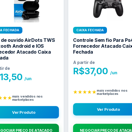
XA FECHADA
CAIXA FECHADA
 de ouvido AirDots TWS
Controle Sem fio Para Ps
tooth Android e IOS
Fornecedor Atacado Cai
ecedor Atacado Caixa
Fechada
ada
A partir de
tir de
R$
37,00
/un
13,50
/un
mais vendidos nos
★★★★★
marketplaces
mais vendidos nos
★★★
marketplaces
Ver Produto
Ver Produto
GOCIAR PREÇO DE ATACADO
NEGOCIAR PREÇO DE ATAC