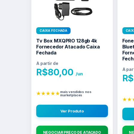
CAIXA FECHADA
CAI
Tv Box MXQPRO 128gb 4k
Fone
Fornecedor Atacado Caixa
Blue
Fechada
Forn
Fech
A partir de
R$
80,00
A par
/un
R$
mais vendidos nos
★★★★★
marketplaces
★★
Ver Produto
NEGOCIAR PREÇO DE ATACADO
NE