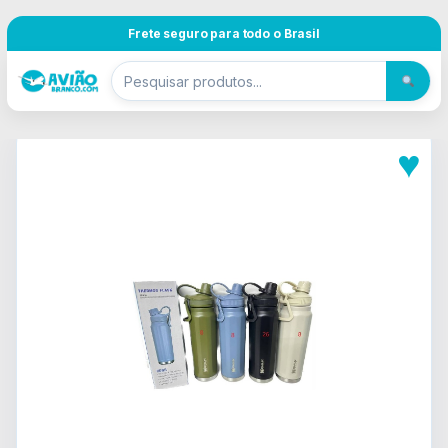
Pular para navegação
Skip to content
Frete seguro para todo o Brasil
♥