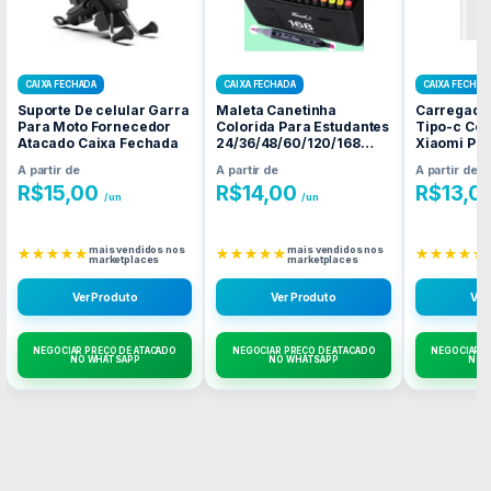
CAIXA FECHADA
CAIXA FECHADA
CAIXA FECHAD
Suporte De celular Garra
Maleta Canetinha
Carregado
Para Moto Fornecedor
Colorida Para Estudantes
Tipo-c Co
Atacado Caixa Fechada
24/36/48/60/120/168
Xiaomi Poc
Fornecedor Atacado
Fornecedo
A partir de
A partir de
A partir de
Caixa Fechada
Caixa Fec
R$
15,00
R$
14,00
R$
13,0
/un
/un
mais vendidos nos
mais vendidos nos
★★★★★
★★★★★
★★★★★
marketplaces
marketplaces
Ver Produto
Ver Produto
Ver
NEGOCIAR PREÇO DE ATACADO
NEGOCIAR PREÇO DE ATACADO
NEGOCIAR P
NO WHATSAPP
NO WHATSAPP
NO 