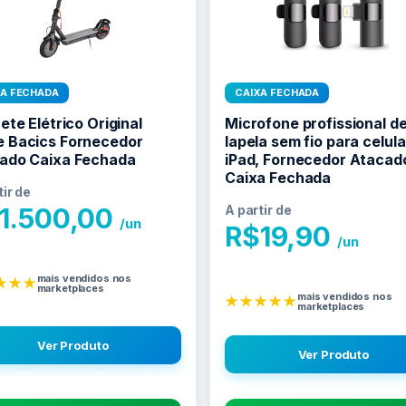
XA FECHADA
CAIXA FECHADA
ete Elétrico Original
Microfone profissional d
 Bacics Fornecedor
lapela sem fio para celula
ado Caixa Fechada
iPad, Fornecedor Atacad
Caixa Fechada
tir de
1.500,00
A partir de
/un
R$
19,90
/un
mais vendidos nos
★★★
marketplaces
mais vendidos nos
★★★★★
marketplaces
Ver Produto
Ver Produto