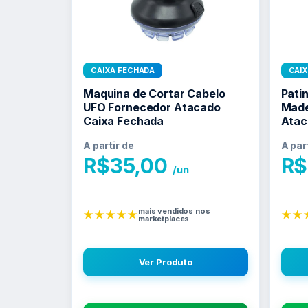
CAIXA FECHADA
CAI
Maquina de Cortar Cabelo
Patin
UFO Fornecedor Atacado
Made
Caixa Fechada
Atac
A partir de
A par
R$
35,00
R$
/un
mais vendidos nos
★★★★★
★★
marketplaces
Ver Produto