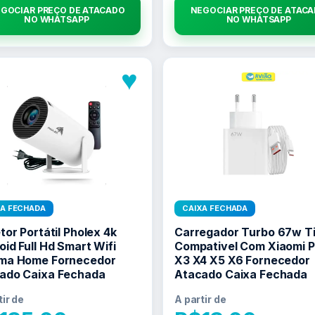
GOCIAR PREÇO DE ATACADO
NEGOCIAR PREÇO DE ATAC
NO WHATSAPP
NO WHATSAPP
♥
XA FECHADA
CAIXA FECHADA
tor Portátil Pholex 4k
Carregador Turbo 67w T
id Full Hd Smart Wifi
Compativel Com Xiaomi 
ma Home Fornecedor
X3 X4 X5 X6 Fornecedor
ado Caixa Fechada
Atacado Caixa Fechada
tir de
A partir de