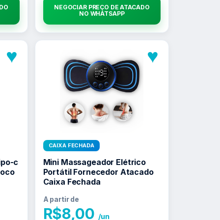
ADO
NEGOCIAR PREÇO DE ATACADO
NO WHATSAPP
♥
♥
CAIXA FECHADA
ipo-c
Mini Massageador Elétrico
Poco
Portátil Fornecedor Atacado
Caixa Fechada
A partir de
R$
8,00
/un