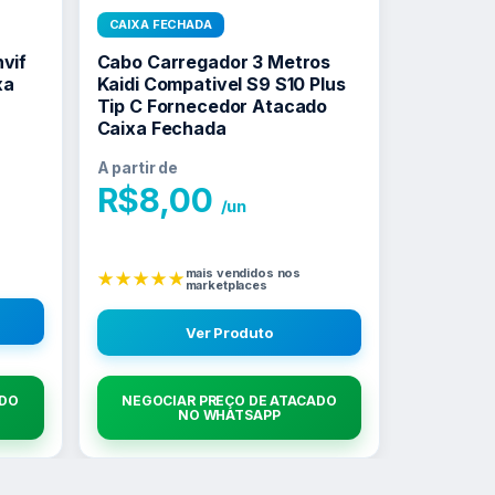
CAIXA FECHADA
nvif
Cabo Carregador 3 Metros
xa
Kaidi Compativel S9 S10 Plus
Tip C Fornecedor Atacado
Caixa Fechada
A partir de
R$
8,00
/un
mais vendidos nos
★★★★★
marketplaces
Ver Produto
ADO
NEGOCIAR PREÇO DE ATACADO
NO WHATSAPP