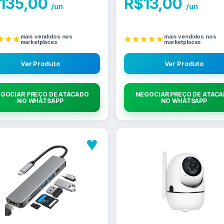
135,00
R$
13,00
/un
/un
mais vendidos nos
mais vendidos nos
★★★
★★★★★
marketplaces
marketplaces
Ver Produto
Ver Produto
GOCIAR PREÇO DE ATACADO
NEGOCIAR PREÇO DE ATAC
NO WHATSAPP
NO WHATSAPP
♥