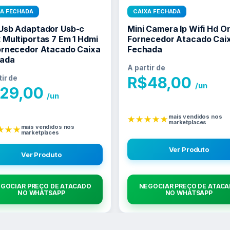
XA FECHADA
CAIXA FECHADA
Usb Adaptador Usb-c
Mini Camera Ip Wifi Hd O
 Multiportas 7 Em 1 Hdmi
Fornecedor Atacado Cai
ornecedor Atacado Caixa
Fechada
ada
A partir de
tir de
R$
48,00
/un
29,00
/un
mais vendidos nos
★★★★★
marketplaces
mais vendidos nos
★★★
marketplaces
Ver Produto
Ver Produto
GOCIAR PREÇO DE ATACADO
NEGOCIAR PREÇO DE ATAC
NO WHATSAPP
NO WHATSAPP