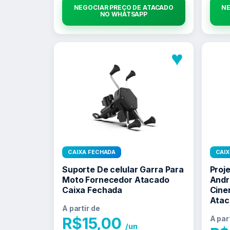
NEGOCIAR PREÇO DE ATACADO
NE
NO WHATSAPP
♥
CAIXA FECHADA
CAI
Suporte De celular Garra Para
Proje
Moto Fornecedor Atacado
Andro
Caixa Fechada
Cine
Atac
A partir de
R$
15,00
A par
/un