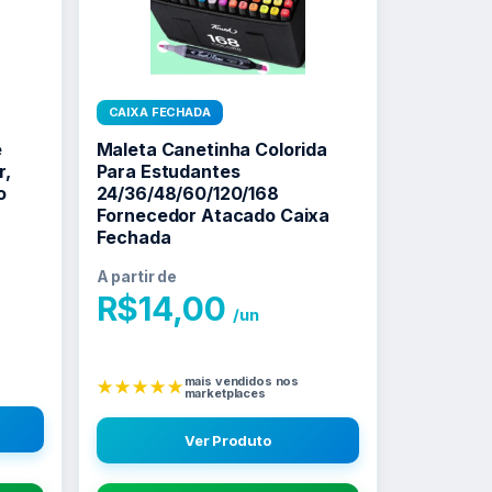
CAIXA FECHADA
e
Maleta Canetinha Colorida
r,
Para Estudantes
o
24/36/48/60/120/168
Fornecedor Atacado Caixa
Fechada
A partir de
R$
14,00
/un
mais vendidos nos
★★★★★
marketplaces
Ver Produto