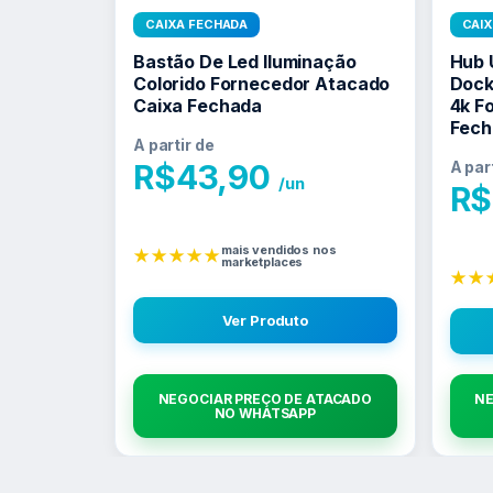
CAIXA FECHADA
CAI
Bastão De Led Iluminação
Hub 
Colorido Fornecedor Atacado
Dock
Caixa Fechada
4k F
Fech
A partir de
R$
43,90
A par
/un
R$
mais vendidos nos
★★★★★
marketplaces
★★
Ver Produto
NEGOCIAR PREÇO DE ATACADO
NE
NO WHATSAPP