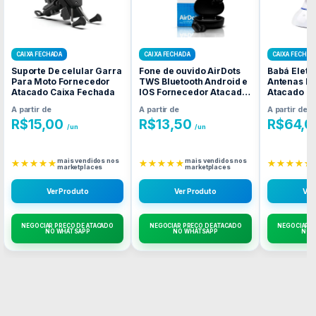
CAIXA FECHADA
CAIXA FECHADA
CAIXA FECHAD
Suporte De celular Garra
Fone de ouvido AirDots
Babá Eletr
Para Moto Fornecedor
TWS Bluetooth Android e
Antenas F
Atacado Caixa Fechada
IOS Fornecedor Atacado
Atacado C
Caixa Fechada
A partir de
A partir de
A partir de
R$
15,00
R$
13,50
R$
64,0
/un
/un
mais vendidos nos
mais vendidos nos
★★★★★
★★★★★
★★★★★
marketplaces
marketplaces
Ver Produto
Ver Produto
Ver
NEGOCIAR PREÇO DE ATACADO
NEGOCIAR PREÇO DE ATACADO
NEGOCIAR P
NO WHATSAPP
NO WHATSAPP
NO 