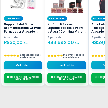
CAIXA FECHADA
CAIXA FECHADA
CAIXA FECHAD
Doppler Fetal Sonar
Kit Com 6 Batons
Almofada I
Batimentos Bebe Grávida
Líquidos Foscos à Prova
Pescoço F
Fornecedor Atacado
d'Água ( Com Sua Marca
Atacado C
Caixa Fechada
) Fornecedor Atacado
A partir de
A partir de
A partir de
Caixa Fechada
R$
30,00
R$
3.692,00
R$
59,0
/un
/un
mais vendidos nos
mais vendidos nos
★★★★★
★★★★★
★★★★★
marketplaces
marketplaces
Ver Produto
Ver Produto
Ver
NEGOCIAR PREÇO DE ATACADO
NEGOCIAR PREÇO DE ATACADO
NEGOCIAR P
NO WHATSAPP
NO WHATSAPP
NO 