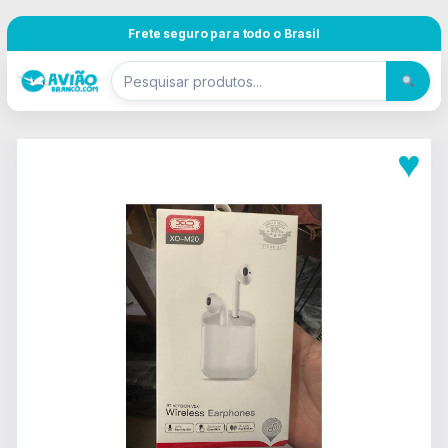
Pular para navegação
Skip to content
Frete seguro para todo o Brasil
♥