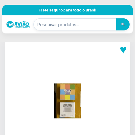
Pular para navegação
Skip to content
Frete seguro para todo o Brasil
♥