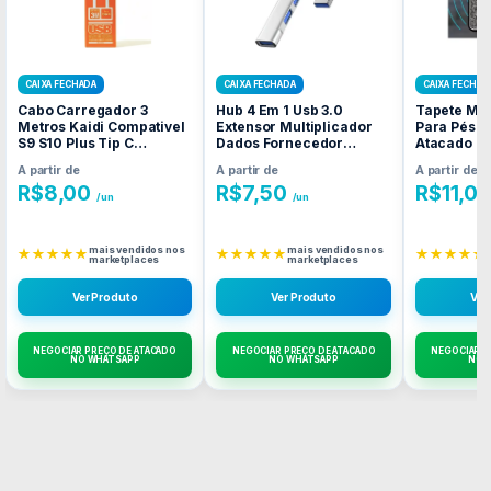
CAIXA FECHADA
CAIXA FECHADA
CAIXA FECHAD
Cabo Carregador 3
Hub 4 Em 1 Usb 3.0
Tapete Ma
Metros Kaidi Compativel
Extensor Multiplicador
Para Pés 
S9 S10 Plus Tip C
Dados Fornecedor
Atacado C
Fornecedor Atacado
Atacado Caixa Fechada
A partir de
A partir de
A partir de
Caixa Fechada
R$
8,00
R$
7,50
R$
11,0
/un
/un
mais vendidos nos
mais vendidos nos
★★★★★
★★★★★
★★★★★
marketplaces
marketplaces
Ver Produto
Ver Produto
Ver
NEGOCIAR PREÇO DE ATACADO
NEGOCIAR PREÇO DE ATACADO
NEGOCIAR P
NO WHATSAPP
NO WHATSAPP
NO 