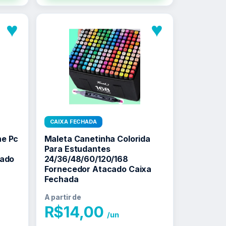
♥
♥
CAIXA FECHADA
ne Pc
Maleta Canetinha Colorida
Para Estudantes
cado
24/36/48/60/120/168
Fornecedor Atacado Caixa
Fechada
A partir de
R$
14,00
/un