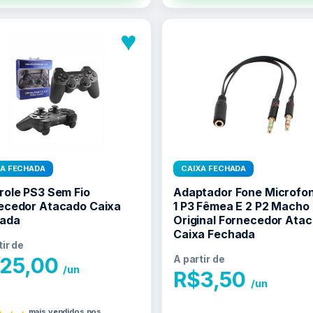
♥
XA FECHADA
CAIXA FECHADA
role PS3 Sem Fio
Adaptador Fone Microfo
ecedor Atacado Caixa
1 P3 Fêmea E 2 P2 Macho
ada
Original Fornecedor Ata
Caixa Fechada
tir de
25,00
A partir de
/un
R$
3,50
/un
mais vendidos nos