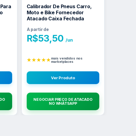
 Para
Calibrador De Pneus Carro,
o
Moto e Bike Fornecedor
Atacado Caixa Fechada
A partir de
R$
53,50
/un
mais vendidos nos
★★★★★
marketplaces
Ver Produto
ADO
NEGOCIAR PREÇO DE ATACADO
NO WHATSAPP