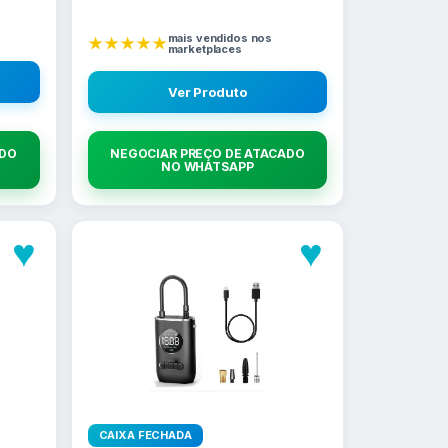
mais vendidos nos
★★★★★
marketplaces
Ver Produto
ADO
NEGOCIAR PREÇO DE ATACADO
NO WHATSAPP
♥
♥
CAIXA FECHADA