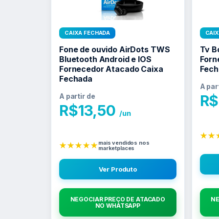
CAIXA FECHADA
CAI
Fone de ouvido AirDots TWS
Tv B
Bluetooth Android e IOS
Forn
Fornecedor Atacado Caixa
Fech
Fechada
A par
A partir de
R$
R$
13,50
/un
★★
mais vendidos nos
★★★★★
marketplaces
Ver Produto
NEGOCIAR PREÇO DE ATACADO
NE
NO WHATSAPP