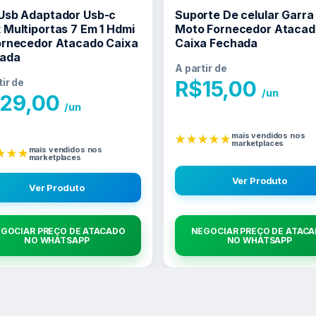
Usb Adaptador Usb-c
Suporte De celular Garra
 Multiportas 7 Em 1 Hdmi
Moto Fornecedor Atacad
ornecedor Atacado Caixa
Caixa Fechada
ada
A partir de
tir de
R$
15,00
/un
29,00
/un
mais vendidos nos
★★★★★
marketplaces
mais vendidos nos
★★★
marketplaces
Ver Produto
Ver Produto
GOCIAR PREÇO DE ATACADO
NEGOCIAR PREÇO DE ATAC
NO WHATSAPP
NO WHATSAPP