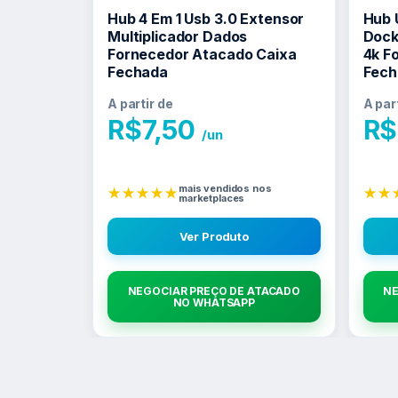
Hub 4 Em 1 Usb 3.0 Extensor
Hub 
Multiplicador Dados
Dock
Fornecedor Atacado Caixa
4k F
Fechada
Fech
A partir de
A par
R$
7,50
R$
/un
mais vendidos nos
★★★★★
★★
marketplaces
Ver Produto
NEGOCIAR PREÇO DE ATACADO
NE
NO WHATSAPP