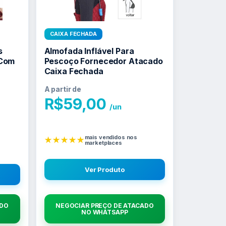
CAIXA FECHADA
s
Almofada Inflável Para
 Com
Pescoço Fornecedor Atacado
Caixa Fechada
A partir de
R$
59,00
/un
n
mais vendidos nos
★★★★★
marketplaces
Ver Produto
ADO
NEGOCIAR PREÇO DE ATACADO
NO WHATSAPP