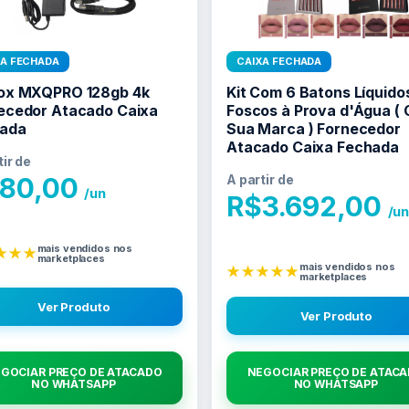
XA FECHADA
CAIXA FECHADA
ox MXQPRO 128gb 4k
Kit Com 6 Batons Líquido
ecedor Atacado Caixa
Foscos à Prova d'Água (
ada
Sua Marca ) Fornecedor
Atacado Caixa Fechada
tir de
80,00
A partir de
/un
R$
3.692,00
/u
mais vendidos nos
★★★
marketplaces
mais vendidos nos
★★★★★
marketplaces
Ver Produto
Ver Produto
GOCIAR PREÇO DE ATACADO
NEGOCIAR PREÇO DE ATAC
NO WHATSAPP
NO WHATSAPP