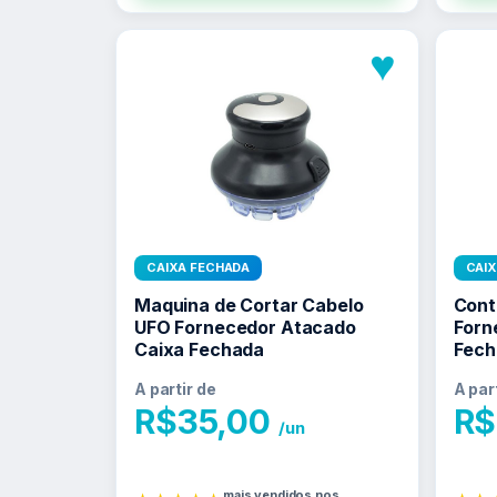
♥
CAIXA FECHADA
CAI
Maquina de Cortar Cabelo
Cont
UFO Fornecedor Atacado
Forn
Caixa Fechada
Fech
A partir de
A par
R$
35,00
R$
/un
mais vendidos nos