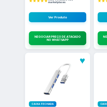
★★★★★
★★
marketplaces
Ver Produto
NEGOCIAR PREÇO DE ATACADO
NE
NO WHATSAPP
♥
CAIXA FECHADA
CAI