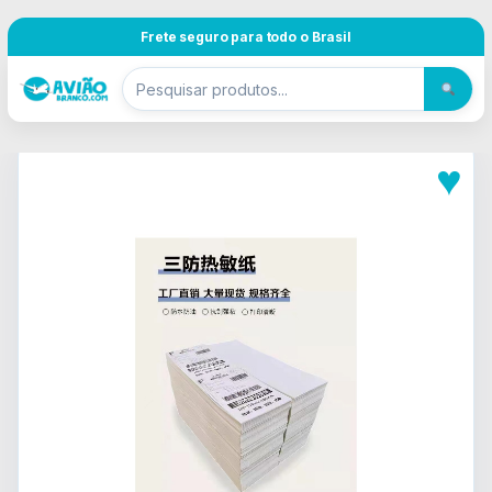
Pular para navegação
Skip to content
Frete seguro para todo o Brasil
♥