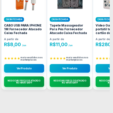
CAIXA FECHADA
CAIXA FECHADA
CAIXA FECHAD
CABO USB PARA IPHONE
Tapete Massageador
Video Gam
1M Fornecedor Atacado
Para Pés Fornecedor
portátil te
Caixa Fechada
Atacado Caixa Fechada
cartão de 
Fornecedo
A partir de
A partir de
A partir de
Caixa Fec
R$
8,00
R$
11,00
R$
280,
/un
/un
mais vendidos nos
mais vendidos nos
★★★★★
★★★★★
★★★★★
marketplaces
marketplaces
Ver Produto
Ver Produto
Ver
NEGOCIAR PREÇO DE ATACADO
NEGOCIAR PREÇO DE ATACADO
NEGOCIAR P
NO WHATSAPP
NO WHATSAPP
NO 